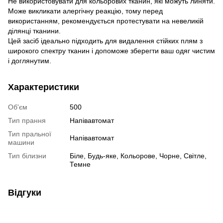
Не використовувати для кольорових тканин, які можуть линяти.
Може викликати алергічну реакцію, тому перед
використанням, рекомендується протестувати на невеликій
ділянці тканини.
Цей засіб ідеально підходить для видалення стійких плям з
широкого спектру тканин і допоможе зберегти ваш одяг чистим
і доглянутим.
Характеристики
Об'єм
500
Тип прання
Напівавтомат
Тип пральної
Напівавтомат
машини
Тип білизни
Біле, Будь-яке, Кольорове, Чорне, Світле,
Темне
Відгуки