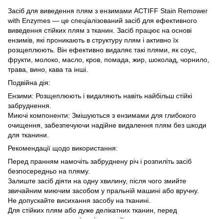
Засіб для виведення плям з ензимами ACTIFF Stain Remower
with Enzymes — це спеціалізований засіб для ефективного
виведення стійких плям з тканин. Засіб працює на основі
ензимів, які проникають в структуру плям і активно їх
розщеплюють. Він ефективно видаляє такі плями, як соус,
фрукти, молоко, масло, кров, помада, жир, шоколад, чорнило,
трава, вино, кава та інші.
Подвійна дія:
Ензими: Розщеплюють і видаляють навіть найбільш стійкі
забруднення.
Миючі компоненти: Змішуються з ензимами для глибокого
очищення, забезпечуючи надійне видалення плям без шкоди
для тканини.
Рекомендації щодо використання:
Перед пранням намочіть забруднену річ і розпиліть засіб
безпосередньо на пляму.
Залиште засіб діяти на одну хвилину, після чого змийте
звичайним миючим засобом у пральній машині або вручну.
Не допускайте висихання засобу на тканині.
Для стійких плям або дуже делікатних тканин, перед