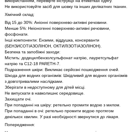
використанням, перевірте інструкції на етикетках одягу.
Не використовуйте засіб для шовку та інших делікатних тканин.
Хімічний склад:
Від 15 до 30%: Аніонні поверхнево-активні речовини.
Менше 5%: Неіоногенні поверхнево-активні речовини,
фосфонати.
Інші компоненти: Ензими, віддушка, консерванти
(БЕНЗИСОТІАЗОЛІНОН, ОКТИЛІЗОТІАЗОЛІНОН).
Безпека та запобіжні заходи:
Містить: додецилбензолсульфонат натрію, лауретсульфат
натрію та C12-18 PARETH-7.
Подразнення шкіри: Викликає серйозні пошкодження очей.
Шкода для водних організмів: Шкідливий для водних організмів
з довготривалими наслідками.
Зберігати в недоступному для дітей місці.
Не випускати в навколишнє середовище.
Захищати очі.
При попаданні на шкіру: ретельно промити водою з милом.
При попаданні в очі: ретельно промити водою протягом
декількох хвилин. У разі необхідності звернутися до лікаря.
Попередження: