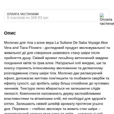
ОПЛАТА ЧАСТИНАМИ
6 платежів по 348.83 грн
Опис
Молочко для тіла з алое вера La Sultane De Saba Voyage Aloe
Vera and Tiara Flowers - доглядовий продукт зволожувальної та
живильної дії для створення шовкового стану шкіри після
прийняття душу. Свіжий аромат лосьйону витончений завдяки
поєднання квітів та трав алое. Натуральні олії мигдаю, ши та
кокосу сприяють інтенсивному зволоженню та делікатному
розгладженню стану шкіри тіла. Молочко дає релаксуючий
ефект, допомагає миттєво пом'якшити та позбавити свербіж та
ефекту сухості, що зробить шкіру більш спокійною до чутливих
чинників. Текстура легко вбирається не залишаючи слідів
липкості. Компоненти наповнюють дерму заспокійливими
властивостями та вітамінами олій, які необхідні для здоров’я
клітин. Залишають свіжий шлейф аромату протягом усього
дня. Переваги: - глибоко зволожує та живить стан шкіри. -
довготривалий аромат трав алое та квітів. - натуральні олії. -