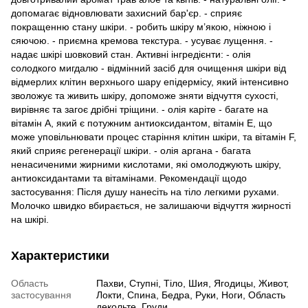
допомагає відновлювати захисний бар'єр. - сприяє
покращенню стану шкіри. - робить шкіру м’якою, ніжною і
сяючою. - приємна кремова текстура. - усуває лущення. -
надає шкірі шовковий стан. Активні інгредієнти: - олія
солодкого мигдалю - відмінний засіб для очищення шкіри від
відмерлих клітин верхнього шару епідермісу, який інтенсивно
зволожує та живить шкіру, допоможе зняти відчуття сухості,
вирівняє та загоє дрібні тріщини. - олія каріте - багате на
вітамін A, який є потужним антиоксидантом, вітамін E, що
може уповільнювати процес старіння клітин шкіри, та вітамін F,
який сприяє регенерації шкіри. - олія аргана - багата
ненасиченими жирними кислотами, які омолоджують шкіру,
антиоксидантами та вітамінами. Рекомендації щодо
застосування: Після душу нанесіть на тіло легкими рухами.
Молочко швидко вбирається, не залишаючи відчуття жирності
на шкірі.
Характеристики
Область
Пахви, Ступні, Тіло, Шия, Ягодицы, Живот,
застосування
Локти, Спина, Бедра, Руки, Ноги, Область
декольте, Груди