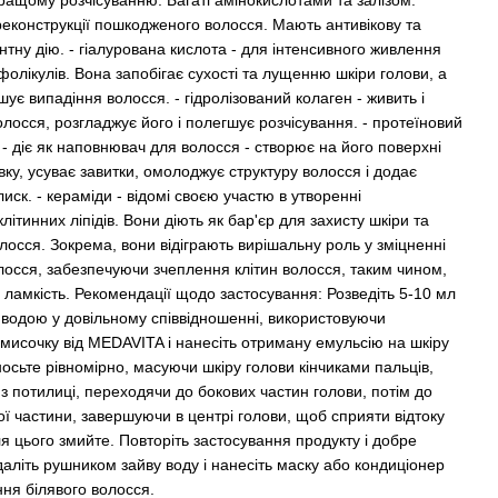
ращому розчісуванню. Багаті амінокислотами та залізом.
еконструкції пошкодженого волосся. Мають антивікову та
тну дію. - гіалурована кислота - для інтенсивного живлення
олікулів. Вона запобігає сухості та лущенню шкіри голови, а
ує випадіння волосся. - гідролізований колаген - живить і
лосся, розгладжує його і полегшує розчісування. - протеїновий
- діє як наповнювач для волосся - створює на його поверхні
вку, усуває завитки, омолоджує структуру волосся і додає
иск. - кераміди - відомі своєю участю в утворенні
літинних ліпідів. Вони діють як бар'єр для захисту шкіри та
лосся. Зокрема, вони відіграють вирішальну роль у зміцненні
лосся, забезпечуючи зчеплення клітин волосся, таким чином,
ламкість. Рекомендації щодо застосування: Розведіть 5-10 мл
водою у довільному співвідношенні, використовуючи
 мисочку від MEDAVITA і нанесіть отриману емульсію на шкіру
осьте рівномірно, масуючи шкіру голови кінчиками пальців,
з потилиці, переходячи до бокових частин голови, потім до
ї частини, завершуючи в центрі голови, щоб сприяти відтоку
я цього змийте. Повторіть застосування продукту і добре
даліть рушником зайву воду і нанесіть маску або кондиціонер
ння білявого волосся.