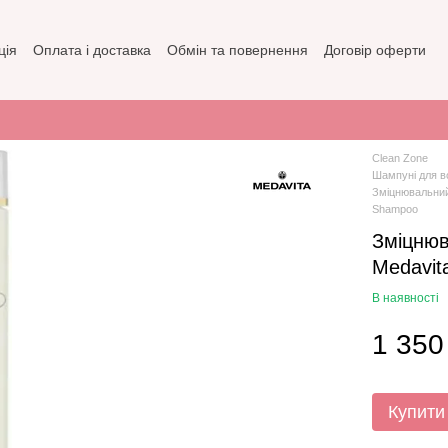
ція
Оплата і доставка
Обмін та повернення
Договір оферти
зин
Політика конфіденційності
Clean Zone
Шампуні для в
Зміцнювальний 
Shampoo
Зміцнюв
Medavit
В наявності
1 350
Купити