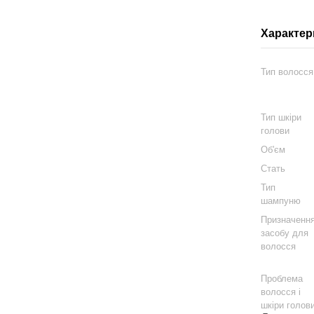
Характер
Тип волосся
Тип шкіри
голови
Об'єм
Стать
Тип
шампуню
Призначенн
засобу для
волосся
Проблема
волосся і
шкіри голов