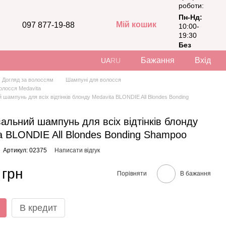
роботи:
Пн-Нд:
Мій кошик
097 877-19-88
10:00-
19:30
Без
вихідних
Бажання
Вхід
UA
RU
Догляд за волоссям
Шампуні для волосся
олосся Medavita
шампунь для всіх відтінків блонду Medavita BLONDIE All Blondes Bonding
альний шампунь для всіх відтінків блонду
a BLONDIE All Blondes Bonding Shampoo
Артикул: 02375
Написати відгук
 грн
Порівняти
В бажання
В кредит