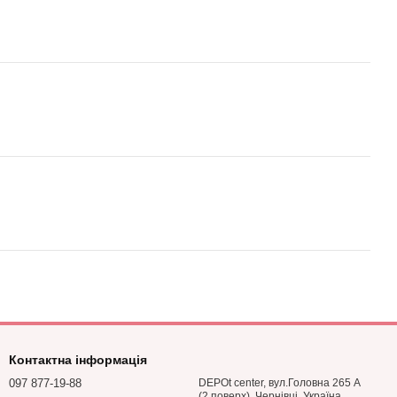
Контактна інформація
097 877-19-88
DEPOt center, вул.Головна 265 А
(2 поверх), Чернівці, Україна