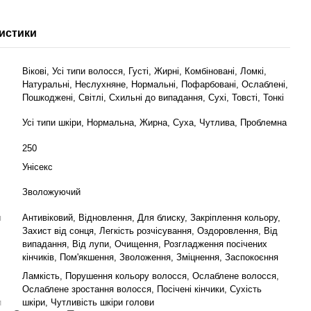
истики
Вікові, Усі типи волосся, Густі, Жирні, Комбіновані, Ломкі,
Натуральні, Неслухняне, Нормальні, Пофарбовані, Ослаблені,
Пошкоджені, Світлі, Схильні до випадання, Сухі, Товсті, Тонкі
Усі типи шкіри, Нормальна, Жирна, Суха, Чутлива, Проблемна
250
Унісекс
Зволожуючий
я
Антивіковий, Відновлення, Для блиску, Закріплення кольору,
Захист від сонця, Легкість розчісування, Оздоровлення, Від
випадання, Від лупи, Очищення, Розгладження посічених
кінчиків, Пом'якшення, Зволоження, Зміцнення, Заспокоєння
Ламкість, Порушення кольору волосся, Ослаблене волосся,
Ослаблене зростання волосся, Посічені кінчики, Сухість
и
шкіри, Чутливість шкіри голови