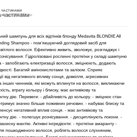
 ЧАСТИНАМИ
жів по 225.00 грн
ний шампунь для всіх відтінків блонду Medavita BLONDIE All
nding Shampoo - пом’якшуючий доглядовий засіб для
вітлого волосся. Ефективно живить, зволожує, розгладжує і
озчісування. Гідролізовані рослинні протеїни у складі шампуню
a - запобігають електризації волосся, зміцнюють, додають
адкості. Багатий амінокислотами та залізом. Сприяє
ії від негативного впливу сонця, довкілля, агресивних
а інших чинників, які можуть вплинути на волосся, викликаючи
ухість, втрату кольору і блиску, має антивікову та
тну дію. Перевеги: - дбайливість до кольору. - зміцнює стан
 отримує значно більше поживних речовин. - набуває блиску та
пенсує негативний вплив сонця. - має антивікову та
тну дію. - полегшує розчісування. - дисциплінують локони. -
ахисну мантію. Активні інгредієнти: - протеїни амаранту -
для пошкодженого волосся, роблять волосся слухняним,