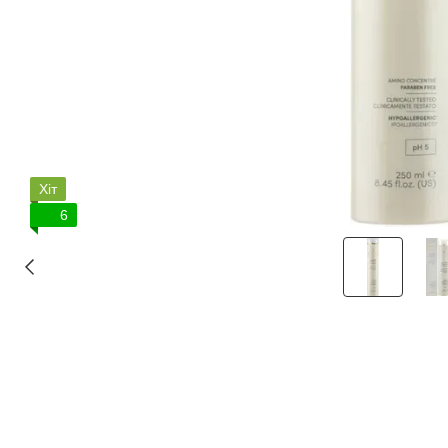
Хіт
6