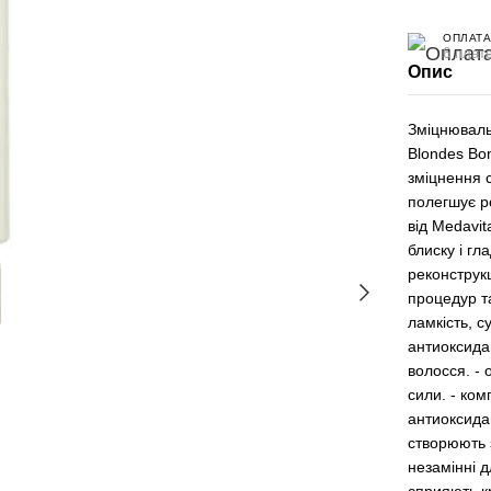
ОПЛАТА
6 плате
Опис
Зміцнюваль
Blondes Bo
зміцнення с
полегшує р
від Medavit
блиску і гл
реконструкц
процедур т
ламкість, с
антиоксидан
волосся. -
сили. - ком
антиоксидан
створюють з
незамінні 