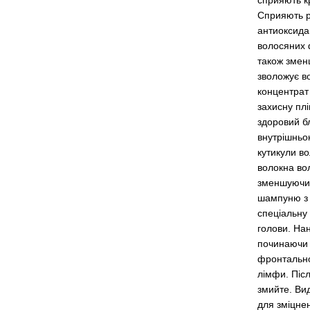
сприяють к
Сприяють р
антиоксидан
волосяних ф
також зменш
зволожує во
концентрат 
захисну плі
здоровий бл
внутрішньок
кутикули во
волокна во
зменшуючи 
шампуню з 
спеціальну
голови. Нан
починаючи 
фронтально
лімфи. Післ
змийте. Ви
для зміцне