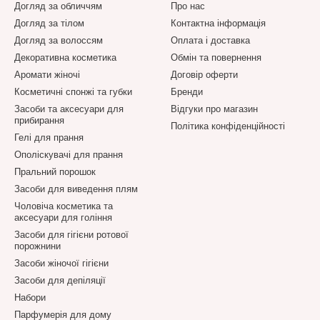
Догляд за обличчям
Про нас
Догляд за тілом
Контактна інформація
Догляд за волоссям
Оплата і доставка
Декоративна косметика
Обмін та повернення
Аромати жіночі
Договір оферти
Косметичні спонжі та губки
Бренди
Засоби та аксесуари для
Відгуки про магазин
прибирання
Політика конфіденційності
Гелі для прання
Ополіскувачі для прання
Пральний порошок
Засоби для виведення плям
Чоловіча косметика та
аксесуари для гоління
Засоби для гігієни ротової
порожнини
Засоби жіночої гігієни
Засоби для депіляції
Набори
Парфумерія для дому