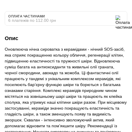
ОПЛАТА ЧАСТИНАМИ
6 платежів по 112.00 грн
Опис
Оновлююча нічна сироватка з керамідами - нічний SOS-засіб,
яка сприяє покращенню кольору обличчя, регенерації клітин,
підвищенню еластичності та пружності шкіри. Відновлююча
суміш багата на антиоксиданти та живильні олії граната,
чорної смородини, авокадо та жожоба. Ці фантастичні олії
працюють у тандемі з унікальним комплексом керамідів, які
посилюють барʼєрну функцію шкіри та борються з багатьма
ознаками старіння. Комплекс керамідів природним чином
містяться на зовнішньому шарі шкіри та працюють як клейка
сполука, яка утримує наші клітини шкіри разом. При місцевому
застосуванні, кераміди значно покращують еластичність та
гладкість шкіри, а також зменшують появу та видимість
зморшок. Сквалан - інтенсивно зволожуючий актив, який
допомагає відновити та помʼякшити шкіру. Рекомендації із
застосування: Нанести сироватку на очищену та тонізовану