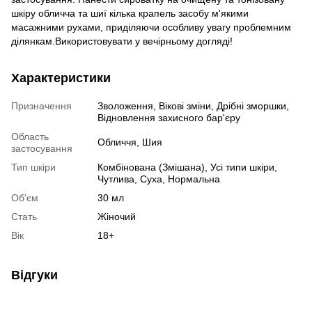
шкіру обличча та шиї кілька крапель засобу м'якими
масажними рухами, приділяючи особливу увагу проблемним
ділянкам.Використовувати у вечірньому догляді!
Характеристики
Призначення
Зволоження, Вікові зміни, Дрібні зморшки,
Відновлення захисного бар'єру
Область
Обличчя, Шия
застосування
Тип шкіри
Комбінована (Змішана), Усі типи шкіри,
Чутлива, Суха, Нормальна
Об'єм
30 мл
Стать
Жіночий
Вік
18+
Відгуки