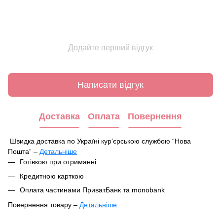
Додайте перший відгук
Написати відгук
Доставка
Оплата
Повернення
Швидка доставка по Україні курʼєрською службою “Нова
Пошта” –
Детальніше
Під час оформлення замовлення ви можете вибрати зручний
Готівкою при отриманні
спосіб отримання посилки:
Кредитною карткою
У найближчому відділенні чи поштоматі Нової Пошти
Оплата частинами ПриватБанк та monobank
Кур'єрська доставка за вказаною адресою
Повернення товару –
Детальніше
Ваше замовлення буде відправлено в цей самий день після
Відповідно до Закону України «Про захист прав споживачів»