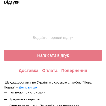
Відгуки
Додайте перший відгук
Написати відгук
Доставка
Оплата
Повернення
Швидка доставка по Україні курʼєрською службою “Нова
Пошта” –
Детальніше
Під час оформлення замовлення ви можете вибрати зручний
Готівкою при отриманні
спосіб отримання посилки:
Кредитною карткою
У найближчому відділенні чи поштоматі Нової Пошти
Оплата частинами ПриватБанк та monobank