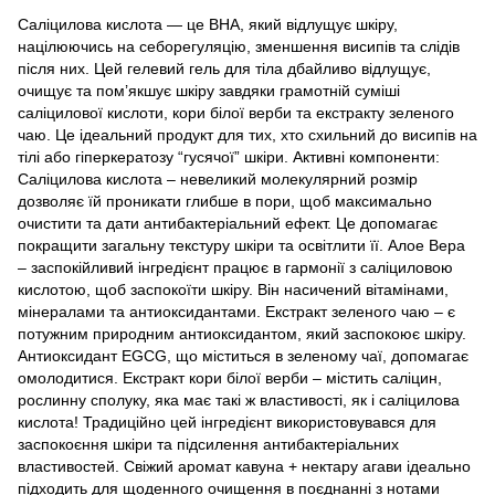
Саліцилова кислота — це BHA, який відлущує шкіру,
націлюючись на себорегуляцію, зменшення висипів та слідів
після них. Цей гелевий гель для тіла дбайливо відлущує,
очищує та пом’якшує шкіру завдяки грамотній суміші
саліцилової кислоти, кори білої верби та екстракту зеленого
чаю. Це ідеальний продукт для тих, хто схильний до висипів на
тілі або гіперкератозу “гусячої” шкіри. Активні компоненти:
Саліцилова кислота – невеликий молекулярний розмір
дозволяє їй проникати глибше в пори, щоб максимально
очистити та дати антибактеріальний ефект. Це допомагає
покращити загальну текстуру шкіри та освітлити її. Алое Вера
– заспокійливий інгредієнт працює в гармонії з саліциловою
кислотою, щоб заспокоїти шкіру. Він насичений вітамінами,
мінералами та антиоксидантами. Екстракт зеленого чаю – є
потужним природним антиоксидантом, який заспокоює шкіру.
Антиоксидант EGCG, що міститься в зеленому чаї, допомагає
омолодитися. Екстракт кори білої верби – містить саліцин,
рослинну сполуку, яка має такі ж властивості, як і саліцилова
кислота! Традиційно цей інгредієнт використовувався для
заспокоєння шкіри та підсилення антибактеріальних
властивостей. Свіжий аромат кавуна + нектару агави ідеально
підходить для щоденного очищення в поєднанні з нотами