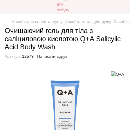
Засоби для ванни та душу
Засоби та гелі для душу
Засоби 
Очищаючий гель для тіла з
саліциловою кислотою Q+A Salicylic
Acid Body Wash
Артикул:
12579
Написати відгук