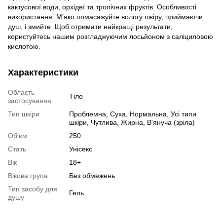
кактусової води, орхідеї та тропічних фруктів. Особливості
використання: М’яко помасажуйте вологу шкіру, приймаючи
душ, і змийте. Щоб отримати найкращі результати,
користуйтесь нашим розгладжуючим лосьйоном з саліциловою
кислотою.
Характеристики
Область
Тіло
застосування
Тип шкіри
Проблемна, Суха, Нормальна, Усі типи
шкіри, Чутлива, Жирна, В'януча (зріла)
Об'єм
250
Стать
Унісекс
Вік
18+
Вікова група
Без обмежень
Тип засобу для
Гель
душу