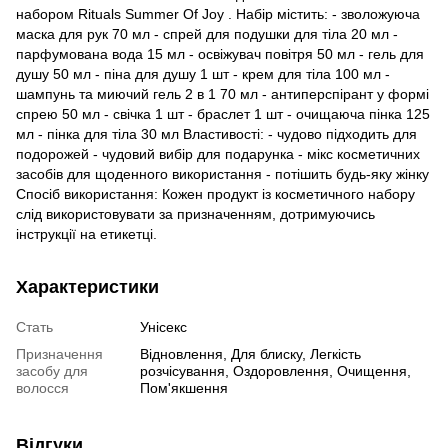
набором Rituals Summer Of Joy . Набір містить: - зволожуюча
маска для рук 70 мл - спрей для подушки для тіла 20 мл -
парфумована вода 15 мл - oсвіжувач повітря 50 мл - гель для
душу 50 мл - піна для душу 1 шт - крем для тіла 100 мл -
шампунь та миючий гель 2 в 1 70 мл - антиперспірант у формі
спрею 50 мл - свічка 1 шт - браслет 1 шт - очищаюча пінка 125
мл - пінка для тіла 30 мл Властивості: - чудово підходить для
подорожей - чудовий вибір для подарунка - мікс косметичних
засобів для щоденного використання - потішить будь-яку жінку
Спосіб використання: Кожен продукт із косметичного набору
слід використовувати за призначенням, дотримуючись
інструкції на етикетці.
Характеристики
Стать
Унісекс
Призначення
Відновлення, Для блиску, Легкість
засобу для
розчісування, Оздоровлення, Очищення,
волосся
Пом'якшення
Відгуки