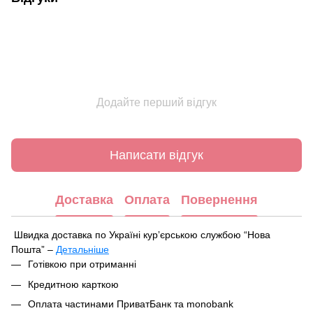
Додайте перший відгук
Написати відгук
Доставка
Оплата
Повернення
Швидка доставка по Україні курʼєрською службою “Нова
Пошта” –
Детальніше
Під час оформлення замовлення ви можете вибрати зручний
Готівкою при отриманні
спосіб отримання посилки:
Кредитною карткою
У найближчому відділенні чи поштоматі Нової Пошти
Оплата частинами ПриватБанк та monobank