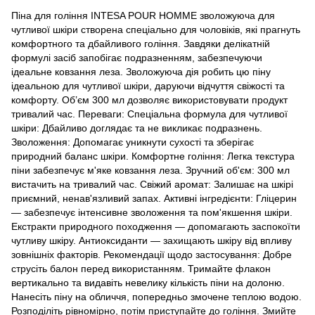
Піна для гоління INTESA POUR HOMME зволожуюча для
чутливої шкіри створена спеціально для чоловіків, які прагнуть
комфортного та дбайливого гоління. Завдяки делікатній
формулі засіб запобігає подразненням, забезпечуючи
ідеальне ковзання леза. Зволожуюча дія робить цю піну
ідеальною для чутливої шкіри, даруючи відчуття свіжості та
комфорту. Об’єм 300 мл дозволяє використовувати продукт
тривалий час. Переваги: Спеціальна формула для чутливої
шкіри: Дбайливо доглядає та не викликає подразнень.
Зволоження: Допомагає уникнути сухості та зберігає
природний баланс шкіри. Комфортне гоління: Легка текстура
піни забезпечує м'яке ковзання леза. Зручний об'єм: 300 мл
вистачить на тривалий час. Свіжий аромат: Залишає на шкірі
приємний, ненав'язливий запах. Активні інгредієнти: Гліцерин
— забезпечує інтенсивне зволоження та пом'якшення шкіри.
Екстракти природного походження — допомагають заспокоїти
чутливу шкіру. Антиоксиданти — захищають шкіру від впливу
зовнішніх факторів. Рекомендації щодо застосування: Добре
струсіть балон перед використанням. Тримайте флакон
вертикально та видавіть невелику кількість піни на долоню.
Нанесіть піну на обличчя, попередньо змочене теплою водою.
Розподіліть рівномірно, потім приступайте до гоління. Змийте