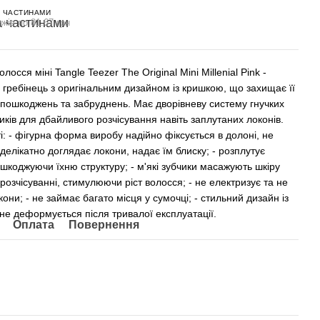
 ЧАСТИНАМИ
жів по 81.67 грн
олосся міні Tangle Teezer The Original Mini Millenial Pink -
 гребінець з оригінальним дизайном із кришкою, що захищає її
д пошкоджень та забруднень. Має дворівневу систему гнучких
иків для дбайливого розчісування навіть заплутаних локонів.
: - фігурна форма виробу надійно фіксується в долоні, не
 делікатно доглядає локони, надає їм блиску; - розплутує
ушкоджуючи їхню структуру; - м'які зубчики масажують шкіру
розчісуванні, стимулюючи ріст волосся; - не електризує та не
они; - не займає багато місця у сумочці; - стильний дизайн із
 не деформується після тривалої експлуатації.
Оплата
Повернення