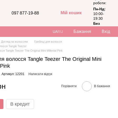
роботи:
Пн-Нд:
Мій кошик
097 877-19-88
10:00-
19:30
Без
вихідних
Бажання
Вхід
UA
RU
Догляд за волоссям
Гребінці для волосся
олосся Tangle Teezer
ся Tangle Teezer The Original Mini Millenial Pink
я волосся Tangle Teezer The Original Mini
 Pink
Артикул: 12201
Написати відгук
рн
Порівняти
В бажання
В кредит