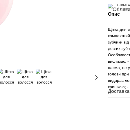
ОПЛАТА
6 плате
Опис
Щітка для в
компактний
зубчики ві
довгих зубч
Особливості
вислизає; -
пасма, не 
голови при 
видирає лок
кришкою; -
Доставка