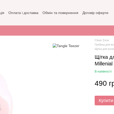
ція
Оплата і доставка
Обмін та повернення
Договір оферти
зин
Політика конфіденційності
Clean Zone
Гребінці для в
Щітка для волос
Щітка дл
Millenial
В наявності
490 г
Купити