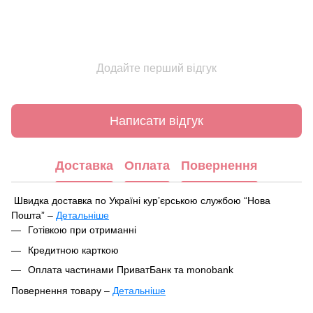
Додайте перший відгук
Написати відгук
Доставка
Оплата
Повернення
Швидка доставка по Україні курʼєрською службою “Нова
Пошта” –
Детальніше
Під час оформлення замовлення ви можете вибрати зручний
Готівкою при отриманні
спосіб отримання посилки:
Кредитною карткою
У найближчому відділенні чи поштоматі Нової Пошти
Оплата частинами ПриватБанк та monobank
Кур'єрська доставка за вказаною адресою
Повернення товару –
Детальніше
Ваше замовлення буде відправлено в цей самий день після
Відповідно до Закону України «Про захист прав споживачів»