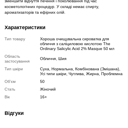
зменшити відчуття печіння і поколювання під час
косметологічних процедур. У складі немає спирту,
ароматизаторів та ефірних олій.
Характеристики
Тип товару
Хороша очищувальна сироватка для
обличчя з саліциловою кислотою The
Ordinary Salicylic Acid 2% Masque 50 мл
Область
Обличчя, Шия
застосування
Тип шкіри
Суха, Нормальна, Комбінована (Змішана),
Усі типи шкіри, Чутлива, Жирна, Проблемна
Об'єм
50
Стать
Жіночий
Вік
16+
Відгуки