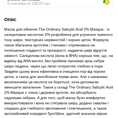
6 платежів по 106.67 грн
Опис
Маска для обличчя The Ordinary Salicylic Acid 2% Masque - із
саліциловою кислотою 2% розроблена для усунення тьмяного
тону шкіри, текстурних нерівностей і чорних цяток. Формула
також збагачена вугіллям і глинами і спрямована на
поліпшення гладкості та прозорості, надаючи шкірі відчуття
свіжості. Саліцилова кислота (вона ж BHA) хороша тим, що, на
відміну від AHA-кислот, без проблем проникає крізь себум
шкіри людини, через що легко потрапляє глибоко в пори.
Завдяки цьому вона ефективна в очищенні пор від чорних
цяток, а також для запобігання появи акне. Але з наявними
висипаннями ця кислота не бореться, хоча допомагає
зменшити запалення. Також у складі The Ordinary Salicylic Acid
2% Masque є глина і деревне вугілля, які абсорбують
надлишки себума. А для того, щоб маску було комфортно
використовувати і вона не стягувала шкіру, додано сквалан і
гліцерин для глибокого зволоження і пом'якшення, а також
заспокійливий інгредієнт SymSitive, здатний значною мірою