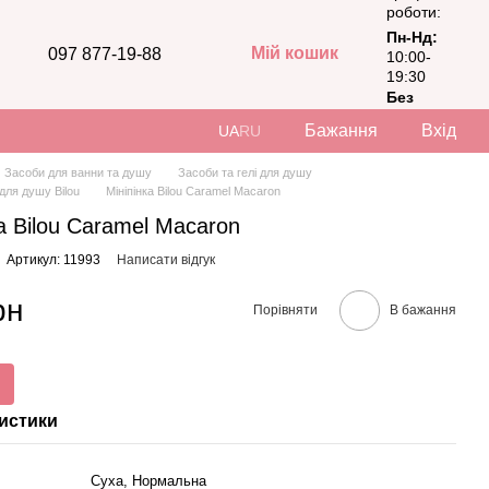
роботи:
Пн-Нд:
Мій кошик
097 877-19-88
10:00-
19:30
Без
вихідних
Бажання
Вхід
UA
RU
Засоби для ванни та душу
Засоби та гелі для душу
 для душу Bilou
Мініпінка Bilou Caramel Macaron
ка Bilou Caramel Macaron
Артикул: 11993
Написати відгук
рн
Порівняти
В бажання
истики
Суха, Нормальна