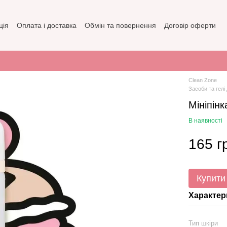
ція
Оплата і доставка
Обмін та повернення
Договір оферти
зин
Політика конфіденційності
Clean Zone
Засоби та гелі
Мініпін
В наявності
165 г
Купити
Характер
Тип шкіри