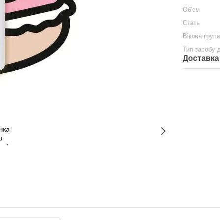
Об'єм
Стать
Вікова груп
Тип засобу 
Доставка