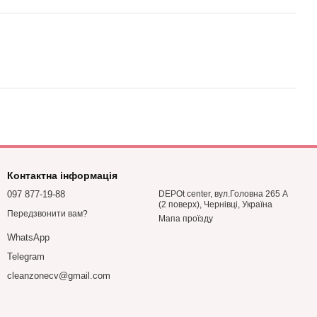
Контактна інформація
097 877-19-88
DEPOt center, вул.Головна 265 А
(2 поверх), Чернівці, Україна
Передзвонити вам?
Мапа проїзду
WhatsApp
Telegram
cleanzonecv@gmail.com