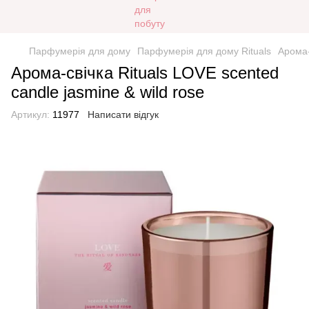
Парфумерія для дому
Парфумерія для дому Rituals
Арома-
Арома-свічка Rituals LOVE scented
candle jasmine & wild rose
Артикул:
11977
Написати відгук