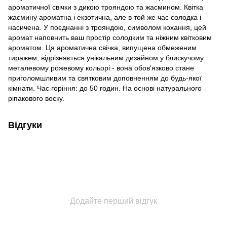
ароматичної свічки з дикою трояндою та жасмином. Квітка
жасмину ароматна і екзотична, але в той же час солодка і
насичена. У поєднанні з трояндою, символом кохання, цей
аромат наповнить ваш простір солодким та ніжним квітковим
ароматом. Ця ароматична свічка, випущена обмеженим
тиражем, відрізняється унікальним дизайном у блискучому
металевому рожевому кольорі - вона обов'язково стане
приголомшливим та святковим доповненням до будь-якої
кімнати. Час горіння: до 50 годин. На основі натурального
ріпакового воску.
Відгуки
Додайте перший відгук