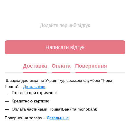
Додайте перший відгук
Написати відгук
Доставка
Оплата
Повернення
Швидка доставка по Україні курʼєрською службою “Нова
Пошта” –
Детальніше
Під час оформлення замовлення ви можете вибрати зручний
Готівкою при отриманні
спосіб отримання посилки:
Кредитною карткою
У найближчому відділенні чи поштоматі Нової Пошти
Оплата частинами ПриватБанк та monobank
Кур'єрська доставка за вказаною адресою
Повернення товару –
Детальніше
Ваше замовлення буде відправлено в цей самий день після
Відповідно до Закону України «Про захист прав споживачів»