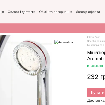
ція
Оплата і доставка
Обмін та повернення
Договір оферти
зин
Політика конфіденційності
Clean Zone
Засоби для вм
Мініатюра бал
Мініатю
Aromati
В наявності
232 г
Купити
Доставка