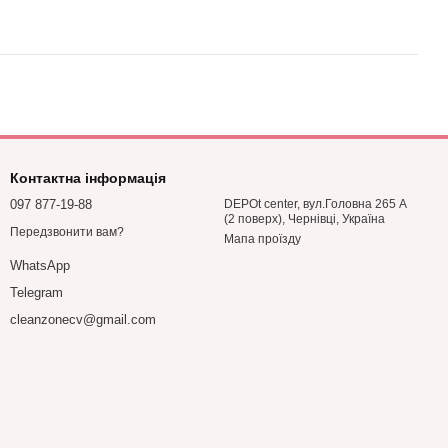
Контактна інформація
097 877-19-88
DEPOt center, вул.Головна 265 А
(2 поверх), Чернівці, Україна
Передзвонити вам?
Мапа проїзду
WhatsApp
Telegram
cleanzonecv@gmail.com