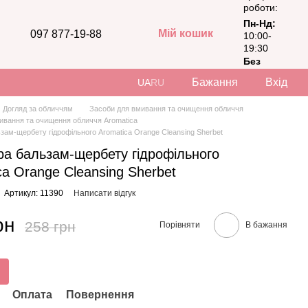
роботи:
Пн-Нд:
Мій кошик
097 877-19-88
10:00-
19:30
Без
вихідних
Бажання
Вхід
UA
RU
Догляд за обличчям
Засоби для вмивання та очищення обличчя
ивання та очищення обличчя Aromatica
ьзам-щербету гідрофільного Aromatica Orange Cleansing Sherbet
ра бальзам-щербету гідрофільного
ca Orange Cleansing Sherbet
Артикул: 11390
Написати відгук
рн
258 грн
Порівняти
В бажання
Оплата
Повернення