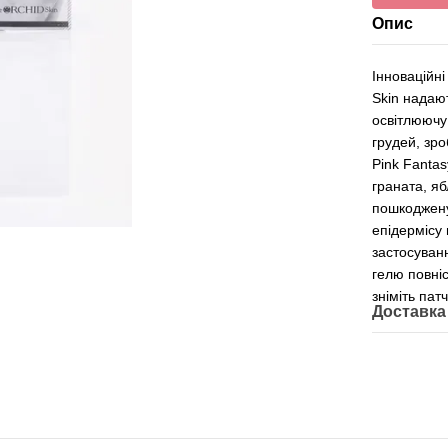
Опис
Інноваційні
Skin надаю
освітлюючу
грудей, зро
Pink Fantas
граната, яб
пошкоджену
епідермісу 
застосуванн
гелю повні
зніміть пат
Доставка