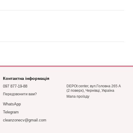
Контактна інформація
097 877-19-88
DEPOt center, вул.Головна 265 А
(2 поверх), Чернівці, Україна
Передзвонити вам?
Мапа проїзду
WhatsApp
Telegram
cleanzonecv@gmail.com