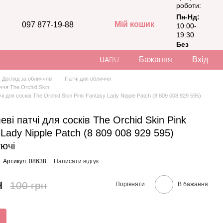
роботи:
Пн-Нд:
Мій кошик
097 877-19-88
10:00-
19:30
Без
вихідних
Бажання
Вхід
UA
RU
Догляд за обличчям
Патчі для обличчя
ччя The Orchid Skin
тчі для сосків The Orchid Skin Pink Fantasy Lady Nipple Patch (8 809 008 929 595)
еві патчі для сосків The Orchid Skin Pink
Lady Nipple Patch (8 809 008 929 595)
ючі
Артикул: 08638
Написати відгук
н
100 грн
Порівняти
В бажання