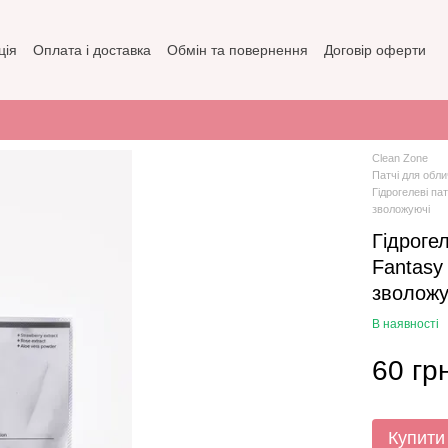
ція
Оплата і доставка
Обмін та повернення
Договір оферти
зин
Політика конфіденційності
Clean Zone
Патчі для обли
Гідрогелеві па
зволожуючі
Гідрогел
Fantasy 
зволожу
В наявності
60 гр
Купити