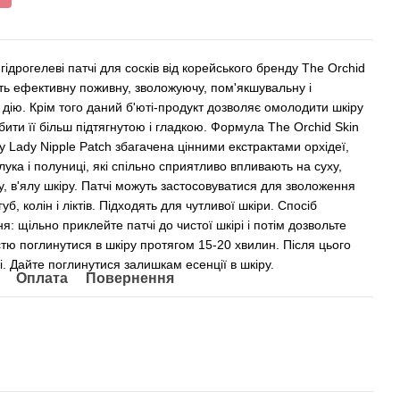
 гідрогелеві патчі для сосків від корейського бренду The Orchid
ть ефективну поживну, зволожуючу, пом'якшувальну і
 дію. Крім того даний б'юті-продукт дозволяє омолодити шкіру
бити її більш підтягнутою і гладкою. Формула The Orchid Skin
y Lady Nipple Patch збагачена цінними екстрактами орхідеї,
лука і полуниці, які спільно сприятливо впливають на суху,
, в'ялу шкіру. Патчі можуть застосовуватися для зволоження
губ, колін і ліктів. Підходять для чутливої шкіри. Спосіб
я: щільно приклейте патчі до чистої шкірі і потім дозвольте
стю поглинутися в шкіру протягом 15-20 хвилин. Після цього
чі. Дайте поглинутися залишкам есенції в шкіру.
Оплата
Повернення