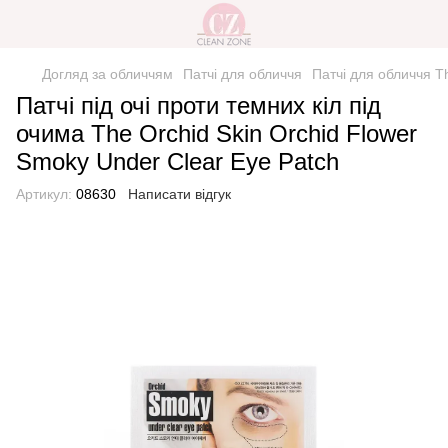
Догляд за обличчям
Патчі для обличчя
Патчі для обличчя T
Патчі під очі проти темних кіл під
очима The Orchid Skin Orchid Flower
Smoky Under Clear Eye Patch
Артикул:
08630
Написати відгук