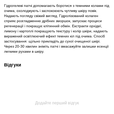
Гідрогелеві патчі допомагають боротися з темними колами під
очима, охолоджують і заспокоюють чутливу шкіру повік.
Надають погляду свіжий вигляд. Гідролізований колаген
сприяє розгладженню дрібних зморшок, запускає процеси
регенерації і покращує клітинний обмін. Екстракти орхідеї,
лимону і картоплі покращують текстуру і колір шкіри, надають
виражений освітлюючий ефект темних кіл під очима. Спосіб
застосування: щільно прикладіть до сухої очищеної шкірі.
Через 20-30 хвилин зніміть патчі і вмасажуйте залишки есенції
легкими рухами в шкіру.
Відгуки
Додайте перший відгук