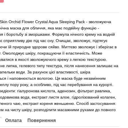
Skin Orchid Flower Crystal Aqua Sleeping Pack - зволожуюча
нічна маска для обличчя, яка має подвійну функцію -
ня і боротьбу зі зморшками. Формула нічного крему на водній
є сприятливу дію під час сну. Очищає, зволожує, підтягує
ючи їй природне здорове сяйво. Миттєво зволожує і зберігає в
гу. Омолоджує шкіру, покращуючи її еластичність. Може
уватися в якості зволожуючого крему з легкою текстурою.
не липка, гелевого типу текстура, після нанесення залишає на
апельки води. За рахунок цієї властивості, шкіра
ься і наповнюється вологою. Ця маска буде незамінним
еплу пору року, а особливо, під час перебування на курорті.
редієнти: гіалуронова кислота, аденозин, фільтрат равлика,
одовикова вода, екстракт листя алое, гідролізований колаген,
еленого чаю, екстракт кореня женьшеню. Спосіб застосування:
ем на чисту шкіру, розподілити масажними рухами до повного
.
Оплата
Повернення