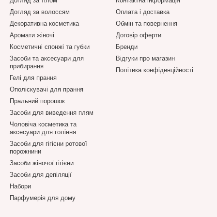
Догляд за тілом
Контактна інформація
Догляд за волоссям
Оплата і доставка
Декоративна косметика
Обмін та повернення
Аромати жіночі
Договір оферти
Косметичні спонжі та губки
Бренди
Засоби та аксесуари для
Відгуки про магазин
прибирання
Політика конфіденційності
Гелі для прання
Ополіскувачі для прання
Пральний порошок
Засоби для виведення плям
Чоловіча косметика та
аксесуари для гоління
Засоби для гігієни ротової
порожнини
Засоби жіночої гігієни
Засоби для депіляції
Набори
Парфумерія для дому