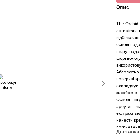
Опис
The Orchid 
антивікова 
відбілюван
основі нада
шкіру, нада
шкірі воло
використов
Абсолютно 
поверхні кр
охолоджуєт
засобом в т
Основні інг
арбутин, ль
екстракт з
нанести кр
поглинання
Доставка