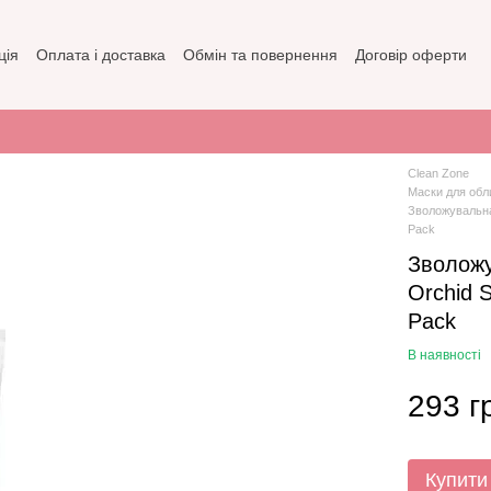
ція
Оплата і доставка
Обмін та повернення
Договір оферти
зин
Політика конфіденційності
Clean Zone
Маски для обл
Зволожувальна 
Pack
Зволожу
Orchid S
Pack
В наявності
293 г
Купити