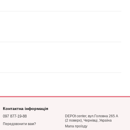
Контактна інформація
097 877-19-88
DEPOt center, вул.Головна 265 А
(2 поверх), Чернівці, Україна
Передзвонити вам?
Мапа проїзду