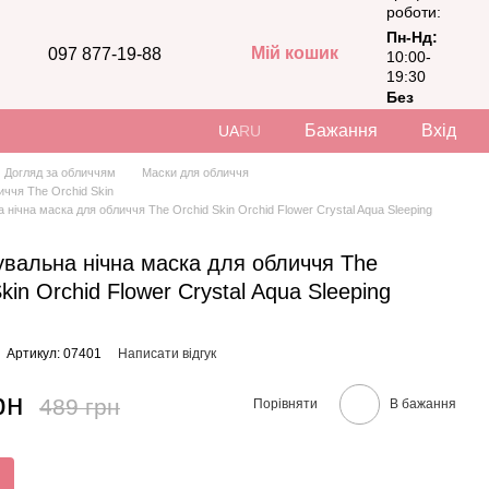
роботи:
Пн-Нд:
Мій кошик
097 877-19-88
10:00-
19:30
Без
вихідних
Бажання
Вхід
UA
RU
Догляд за обличчям
Маски для обличчя
иччя The Orchid Skin
нічна маска для обличчя The Orchid Skin Orchid Flower Crystal Aqua Sleeping
вальна нічна маска для обличчя The
kin Orchid Flower Crystal Aqua Sleeping
Артикул: 07401
Написати відгук
рн
489 грн
Порівняти
В бажання