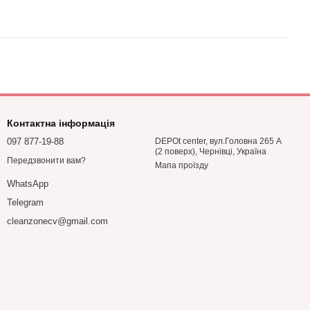
Контактна інформація
097 877-19-88
DEPOt center, вул.Головна 265 А
(2 поверх), Чернівці, Україна
Передзвонити вам?
Мапа проїзду
WhatsApp
Telegram
cleanzonecv@gmail.com