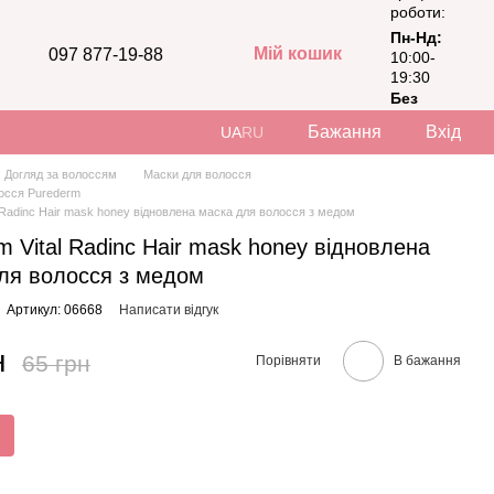
роботи:
Пн-Нд:
Мій кошик
097 877-19-88
10:00-
19:30
Без
вихідних
Бажання
Вхід
UA
RU
Догляд за волоссям
Маски для волосся
осся Purederm
 Radinc Hair mask honey відновлена маска для волосся з медом
m Vital Radinc Hair mask honey відновлена
ля волосся з медом
Артикул: 06668
Написати відгук
н
65 грн
Порівняти
В бажання