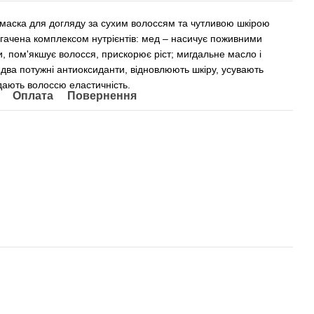
маска для догляду за сухим волоссям та чутливою шкірою
агачена комплексом нутрієнтів: мед – насичує поживними
, пом'якшує волосся, прискорює ріст; мигдальне масло і
 два потужні антиоксиданти, відновлюють шкіру, усувають
адають волоссю еластичність.
Оплата
Повернення