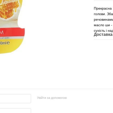
Прекрасна 
голови. Зб
речовинами
масло ши -
сухість і н
Доставка
Увійти за допомогою