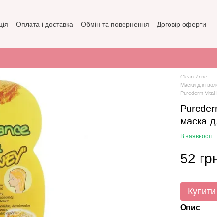
ція
Оплата і доставка
Обмін та повернення
Договір оферти
зин
Політика конфіденційності
Clean Zone
Маски для вол
Purederm Vital
Pureder
маска д
В наявності
52 гр
Купити
Опис