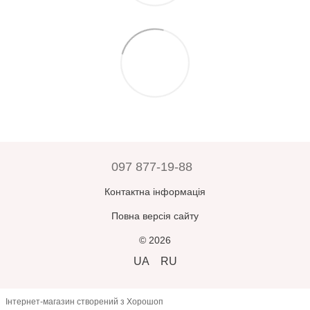
пункту самовивозу
. Ви можете
відмовитись від нього
промокодів та персональних знижок) діє безкоштовна доставка
одразу
, якщо щось не підходить.
по Україні.
Гарантії цілісності
при транспортуванні забезпечуються
Додаткові повідомлення після оформлення ви отримаєте —
службою доставки. Магазин
не несе відповідальності
за дії
також про відправлення та можливість відстеження посилки за
служби доставки.
номером товарно-транспортної накладної.
Прийнявши замовлення, оплативши його або залишивши
Зверніть увагу:
усі замовлення зберігаються у відділенні
відділення – ви погоджуєтесь, що товар
відповідає вашим
Нової Пошти протягом 5 днів, після чого автоматично
очікуванням
.
повертаються відправнику.
У разі помилки з боку продавця –
товар буде замінено або
повернуто кошти
при пред’явленні претензії
протягом 3
днів
з моменту отримання.
097 877-19-88
В інших випадках
повернення або обмін неможливі
.
Контактна інформація
Повна версія сайту
© 2026
UA
RU
Інтернет-магазин створений з Хорошоп