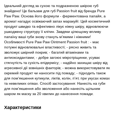
Ідеальний догляд за сухою та подразненою шкірою губ
знайдено! Це бальзам для губ Passion fruit від бренда Pure
Paw Paw. Основа його формули - ферментована папайя, а
аромат нагадує освіжаючий запах маракуйї. Цей косметичний
продукт швидко та ефективно лікує ніжну шкіру, відновлюючи
ушкоджену структуру її клітин. Завдяки цілющому впливу
папаїну ваші губи знову стануть м'якими і ніжними!
Особливості Pure Paw Paw Ointment Passion fruit : - має
потужні відновлювальні властивості; - рясно живить та
зволожує шкірний покрив; - багатий вітамінами та
антиоксидантами; - добре загоює мікротріщинки, усуває
стягнутість та сухість епідермісу; - надійно захищає шкіру від
агресивної дії зовнішніх факторів; - можна використовувати як
окремий продукт чи наносити під помаду; - підходить також
для пом'якшення кутикули, ліктів, колін, п'ят, при укусах комах
та невеликих опіках. Спосіб застосування: Нанесіть на губи
для пом'якшення або зволоження або нанесіть щільним
шаром як маску за 20 хвилин до нанесення помади.
Характеристики