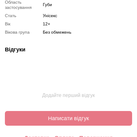
Область
Губи
застосування
Стать
Унісекс
Вік
12+
Вікова група
Без обмежень
Відгуки
Додайте перший відгук
Написати відгук