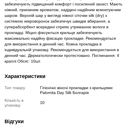
забезпечують підвищений комфорт і посилений захист. Мають
ніжний, приємним ароматом, надідені надійним всмоктуючим
шаром. Верхній шар у вигляді ніжної сіточки silk (dry) з
системою мікроворонок забезпечує швидке вбирання, а
суперабсорбент всередині сприяє утриманню вологи в
прокладці. Міцно фіксуються крильця забезпечують
максимально надійну фіксацію прокладки. Рекомендується
для використання в денний час. Кожна прокладка в
індивідуальній упаковці. Рекомендується для використання в
денний час. Дерматологически протестовано. Поглинання: 4
краплі Обсяг: 10шт.
Характеристики
Тип товару
Гігієнічні жіночі прокладки з крильцями
Palomita Day Silk Болгарія
Кількість в
10
упаковці
Відгуки