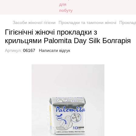
Засоби жіночої гігієни
Прокладки та тампони жіночі
Проклад
Гігієнічні жіночі прокладки з
крильцями Palomita Day Silk Болгарія
Артикул:
06167
Написати відгук