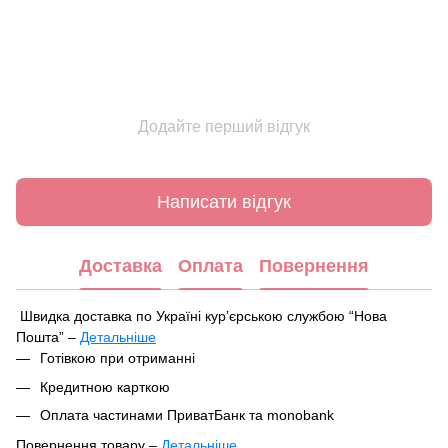
Додайте перший відгук
Написати відгук
Доставка
Оплата
Повернення
Швидка доставка по Україні курʼєрською службою “Нова
Пошта” –
Детальніше
Під час оформлення замовлення ви можете вибрати зручний
Готівкою при отриманні
спосіб отримання посилки:
Кредитною карткою
У найближчому відділенні чи поштоматі Нової Пошти
Оплата частинами ПриватБанк та monobank
Кур'єрська доставка за вказаною адресою
Повернення товару –
Детальніше