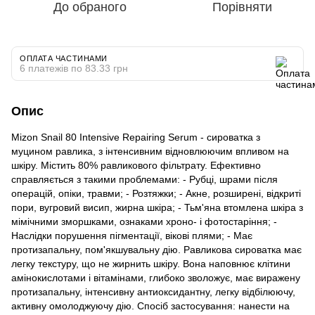
До обраного
Порівняти
ОПЛАТА ЧАСТИНАМИ
6 платежів по 83.33 грн
Опис
Mizon Snail 80 Intensive Repairing Serum - сироватка з
муцином равлика, з інтенсивним відновлюючим впливом на
шкіру. Містить 80% равликового фільтрату. Ефективно
справляється з такими проблемами: - Рубці, шрами після
операцій, опіки, травми; - Розтяжки; - Акне, розширені, відкриті
пори, вугровий висип, жирна шкіра; - Тьм'яна втомлена шкіра з
мімічними зморшками, ознаками хроно- і фотостаріння; -
Наслідки порушення пігментації, вікові плями; - Має
протизапальну, пом'якшувальну дію. Равликова сироватка має
легку текстуру, що не жирнить шкіру. Вона наповнює клітини
амінокислотами і вітамінами, глибоко зволожує, має виражену
протизапальну, інтенсивну антиоксидантну, легку відбілюючу,
активну омолоджуючу дію. Спосіб застосування: нанести на