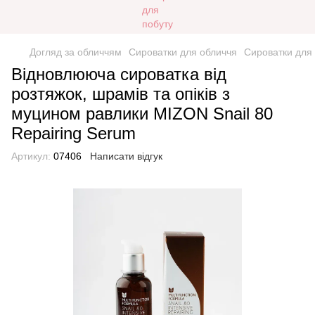
Догляд за обличчям
Сироватки для обличчя
Сироватки для
Відновлююча сироватка від
розтяжок, шрамів та опіків з
муцином равлики MIZON Snail 80
Repairing Serum
Артикул:
07406
Написати відгук