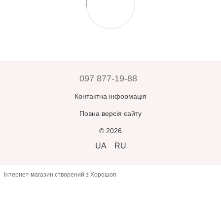
служби доставки.
номером товарно-транспортної накладної.
Прийнявши замовлення, оплативши його або залишивши
Зверніть увагу:
усі замовлення зберігаються у відділенні
відділення – ви погоджуєтесь, що товар
відповідає вашим
Нової Пошти протягом 5 днів, після чого автоматично
очікуванням
.
повертаються відправнику.
У разі помилки з боку продавця –
товар буде замінено або
повернуто кошти
при пред’явленні претензії
протягом 3
днів
з моменту отримання.
097 877-19-88
В інших випадках
повернення або обмін неможливі
.
Контактна інформація
Повна версія сайту
© 2026
UA
RU
Інтернет-магазин створений з Хорошоп