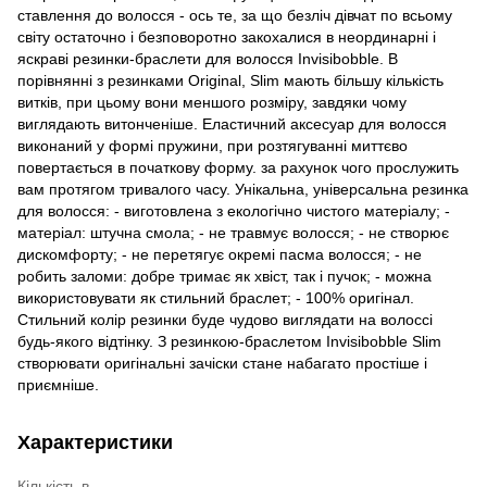
ставлення до волосся - ось те, за що безліч дівчат по всьому
світу остаточно і безповоротно закохалися в неординарні і
яскраві резинки-браслети для волосся Invisibobble. В
порівнянні з резинками Original, Slim мають більшу кількість
витків, при цьому вони меншого розміру, завдяки чому
виглядають витонченіше. Еластичний аксесуар для волосся
виконаний у формі пружини, при розтягуванні миттєво
повертається в початкову форму. за рахунок чого прослужить
вам протягом тривалого часу. Унікальна, універсальна резинка
для волосся: - виготовлена з екологічно чистого матеріалу; -
матеріал: штучна смола; - не травмує волосся; - не створює
дискомфорту; - не перетягує окремі пасма волосся; - не
робить заломи: добре тримає як хвіст, так і пучок; - можна
використовувати як стильний браслет; - 100% оригінал.
Стильний колір резинки буде чудово виглядати на волоссі
будь-якого відтінку. З резинкою-браслетом Invisibobble Slim
створювати оригінальні зачіски стане набагато простіше і
приємніше.
Характеристики
Кількість в