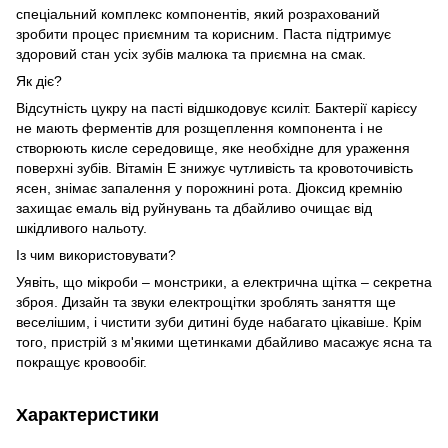
спеціальний комплекс компонентів, який розрахований
зробити процес приємним та корисним. Паста підтримує
здоровий стан усіх зубів малюка та приємна на смак.
Як діє?
Відсутність цукру на пасті відшкодовує ксиліт. Бактерії карієсу
не мають ферментів для розщеплення компонента і не
створюють кисле середовище, яке необхідне для ураження
поверхні зубів. Вітамін Е знижує чутливість та кровоточивість
ясен, знімає запалення у порожнині рота. Діоксид кремнію
захищає емаль від руйнувань та дбайливо очищає від
шкідливого нальоту.
Із чим використовувати?
Уявіть, що мікроби – монстрики, а електрична щітка – секретна
зброя. Дизайн та звуки електрощітки зроблять заняття ще
веселішим, і чистити зуби дитині буде набагато цікавіше. Крім
того, пристрій з м'якими щетинками дбайливо масажує ясна та
покращує кровообіг.
Характеристики