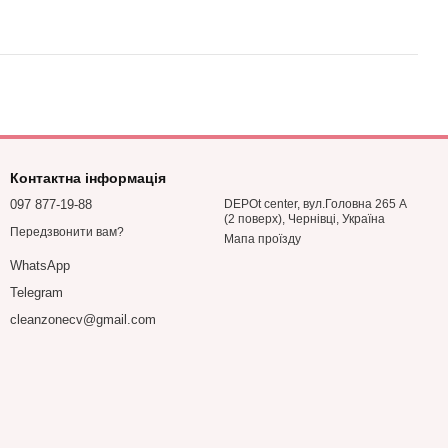
Контактна інформація
097 877-19-88
DEPOt center, вул.Головна 265 А
(2 поверх), Чернівці, Україна
Передзвонити вам?
Мапа проїзду
WhatsApp
Telegram
cleanzonecv@gmail.com