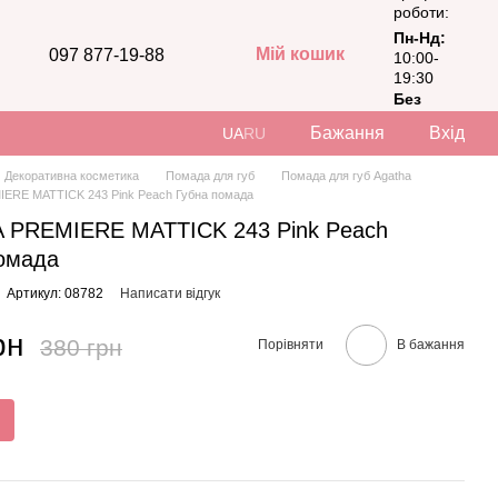
роботи:
Пн-Нд:
Мій кошик
097 877-19-88
10:00-
19:30
Без
вихідних
Бажання
Вхід
UA
RU
Декоративна косметика
Помада для губ
Помада для губ Agatha
ERE MATTICK 243 Pink Peach Губна помада
 PREMIERE MATTICK 243 Pink Peach
омада
Артикул: 08782
Написати відгук
рн
380 грн
Порівняти
В бажання