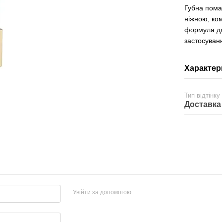
Губна пома
ніжною, ко
формула да
застосуванн
Характер
Тип відтінку
Доставка
Увійти за допомогою