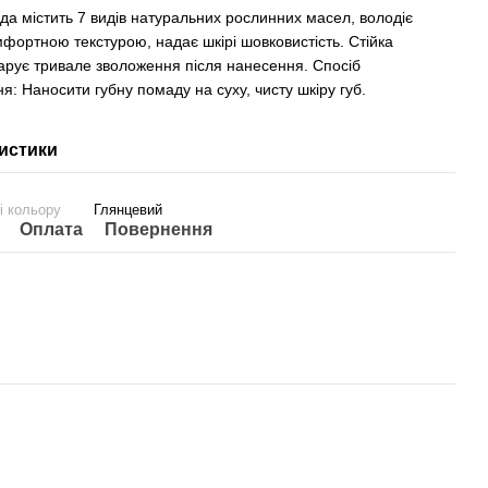
да містить 7 видів натуральних рослинних масел, володіє
мфортною текстурою, надає шкірі шовковистість. Стійка
рує тривале зволоження після нанесення. Спосіб
я: Наносити губну помаду на суху, чисту шкіру губ.
истики
 і кольору
Глянцевий
Оплата
Повернення