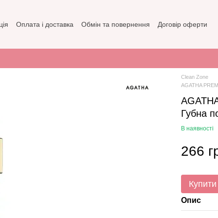
ція
Оплата і доставка
Обмін та повернення
Договір оферти
зин
Політика конфіденційності
Clean Zone
AGATHA PREMI
AGATHA
Губна п
В наявності
266 г
Купити
Опис