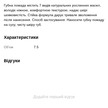
Губна помада містить 7 видів натуральних рослинних масел,
володіє ніжною, комфортною текстурою, надає шкірі
шовковистість. Стійка формула дарує тривале зволоження
після нанесення. Спосіб застосування: Наносити губну помаду
на суху, чисту шкіру губ.
Характеристики
Об'єм
7.5
Відгуки
Додайте перший відгук