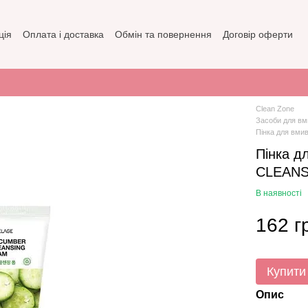
ція
Оплата і доставка
Обмін та повернення
Договір оферти
зин
Політика конфіденційності
Clean Zone
Засоби для вм
Пінка для вм
Пінка д
CLEAN
В наявності
162 г
Купити
Опис