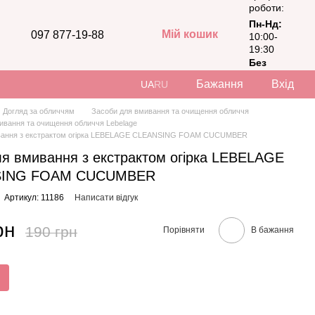
роботи:
Пн-Нд:
Мій кошик
097 877-19-88
10:00-
19:30
Без
вихідних
Бажання
Вхід
UA
RU
Догляд за обличчям
Засоби для вмивання та очищення обличчя
ивання та очищення обличчя Lebelage
ивання з екстрактом огірка LEBELAGE CLEANSING FOAM CUCUMBER
ля вмивання з екстрактом огірка LEBELAGE
SING FOAM CUCUMBER
Артикул: 11186
Написати відгук
рн
190 грн
Порівняти
В бажання