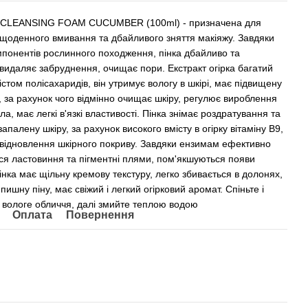
CLEANSING FOAM CUCUMBER (100ml) - призначена для
щоденного вмивання та дбайливого зняття макіяжу. Завдяки
омпонентів рослинного походження, пінка дбайливо та
видаляє забруднення, очищає пори. Екстракт огірка багатий
стом полісахаридів, він утримує вологу в шкірі, має підвищену
, за рахунок чого відмінно очищає шкіру, регулює вироблення
ла, має легкі в'язкі властивості. Пінка знімає роздратування та
апалену шкіру, за рахунок високого вмісту в огірку вітаміну В9,
відновлення шкірного покриву. Завдяки ензимам ефективно
ся ластовиння та пігментні плями, пом'якшуються появи
інка має щільну кремову текстуру, легко збивається в долонях,
ишну піну, має свіжий і легкий огірковий аромат. Спіньте і
а вологе обличчя, далі змийте теплою водою
Оплата
Повернення