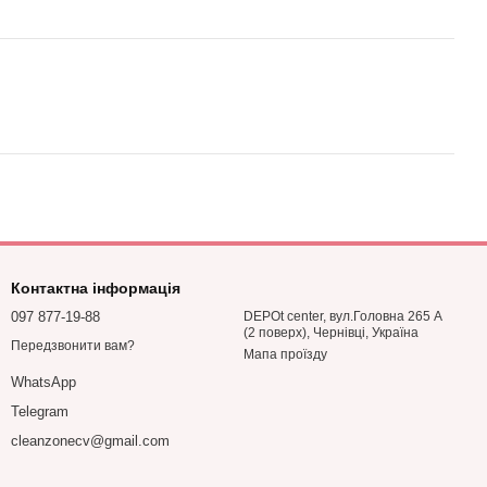
Контактна інформація
097 877-19-88
DEPOt center, вул.Головна 265 А
(2 поверх), Чернівці, Україна
Передзвонити вам?
Мапа проїзду
WhatsApp
Telegram
cleanzonecv@gmail.com