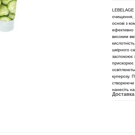
LEBELAGE 
очищення, 
основі з к
ефективно 
високим вмі
кислотність
шкірного са
заспокоює з
прискорює 
освітлюють
куперозу. П
створюючи п
нанесіть н
Доставка