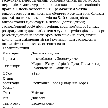
забруднень, пересушування, сонячних опіків, вітру, морозу,
перепадів температур, вільних радикалів і інших зовнішніх
проявів. Спосіб застосування: Крем-бальзам можна
використовувати як: крем для обличчя, крем для тіла; бальзам
для губ, нанесіть крем на губи на 5-10 хвилин, після
використання губи будуть м'якими і доглянутими;
заспокійливий засіб після гоління, крем пом'якшує і знімає
роздратування; для пом'якшення сухих і грубих ділянок шкіри
рекомендується наносити крем локально (на лікті, ступні,
коліна); для зміцнення нігтів і кутикули; для заспокоєння
шкіри після прийняття сонячних ванн.
Характеристики
Категорія
Для всієї родини
Призначення
Розслаблююче, Зволожуюче
Жирна, В'януча (зріла), Суха, Нормальна,
Тип шкіри
Комбінована (Змішана)
Об'єм
88 мл
Країна
реєстрації
Республіка Корея (Південна Корея)
бренду
Стать
Унісекс
Вік
Для всіх
Тип крему
Зволожуючий