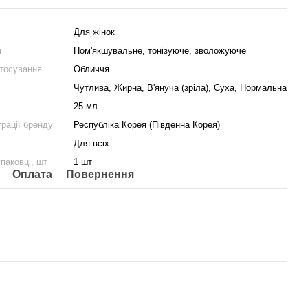
Для жінок
я
Пом'якшувальне, тонізуюче, зволожуюче
тосування
Обличчя
Чутлива, Жирна, В'януча (зріла), Суха, Нормальна
25 мл
трації бренду
Республіка Корея (Південна Корея)
Для всіх
упаковці, шт
1 шт
Оплата
Повернення