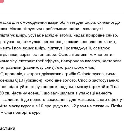
 маска для омолодження шкіри обличчя для шкіри, схильної до
шок. Маска піклується проблемами шкіри - зволожує і
підтягує шкіру, усуває наслідки втоми, надає природне сяйво,
дратування, стимулює регенерацію шкіри і оновлення клітин,
ивить і пом'якшує шкіру, підтягує і розгладжує її, освітлює
і ділянки, вирівнює тон шкіри. Основні активні компоненти:
мамелісу, екстракт грейпфрута, гіалуронова кислота, касторове
рет равлики (равликову слиз), екстракт шоломниці
ї, прополіс, екстракт дріжджових грибів Galactomyces, кизил,
оензим Q10 (убіхінон), колоїдне золото. Спосіб застосування:
ння підготуйте шкіру тонером, надіньте маску і тримайте її на
30 хв. Частину есенції, що залишилася в упаковці нанесіть
и і залиште її до повного висихання. Для максимального ефекту
уйте маску курсом з 10 процедур по 1-2 рази на тиждень. Потім
 місяці повторіть курс.
истики