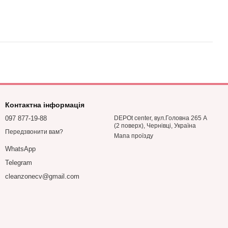
Контактна інформація
097 877-19-88
DEPOt center, вул.Головна 265 А
(2 поверх), Чернівці, Україна
Передзвонити вам?
Мапа проїзду
WhatsApp
Telegram
cleanzonecv@gmail.com