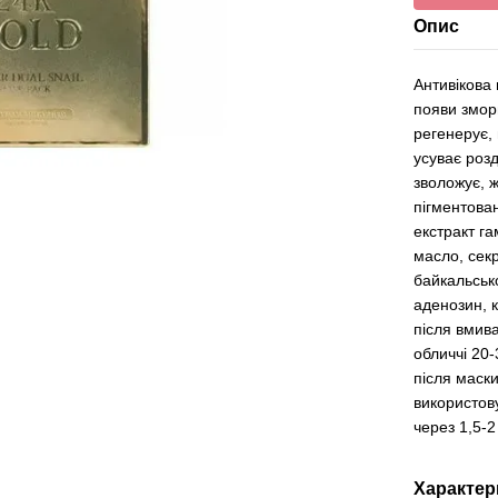
Опис
Антивікова
появи змор
регенерує, 
усуває роз
зволожує, ж
пігментован
екстракт га
масло, сек
байкальсько
аденозин, к
після вмива
обличчі 20-
після маск
використов
через 1,5-2
Характер