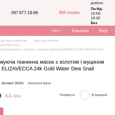
роботи:
Пн-Нд:
Мій кошик
097 877-19-88
10:00-
19:30
Без
вихідних
Бажання
Вхід
UA
RU
Догляд за обличчям
Маски для обличчя
иччя Elizavecca
канинна маска з золотом і муцином равлика ELIZAVECCA 24k Gold Water Dew
уюча тканинна маска з золотом і муцином
 ELIZAVECCA 24k Gold Water Dew Snail
Артикул: 08361
Написати відгук
н
63 грн
Порівняти
В бажання