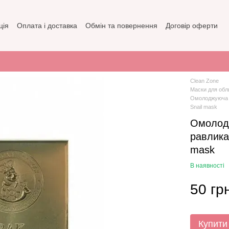
ція
Оплата і доставка
Обмін та повернення
Договір оферти
зин
Політика конфіденційності
Clean Zone
Маски для обл
Омолоджуюча т
Snail mask
Омолодж
равлика
mask
В наявності
50 гр
Купити