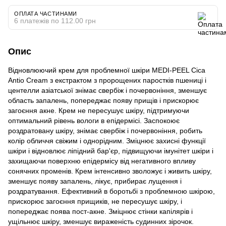
ОПЛАТА ЧАСТИНАМИ
6 платежів по 112.00 грн
Опис
Відновлюючий крем для проблемної шкіри MEDI-PEEL Cica
Antio Cream з екстрактом з пророщених паростків пшениці і
центелли азіатської знімає свербіж і почервоніння, зменшує
область запалень, попереджає появу прищів і прискорює
загоєння акне. Крем не пересушує шкіру, підтримуючи
оптимальний рівень вологи в епідермісі. Заспокоює
роздратовану шкіру, знімає свербіж і почервоніння, робить
колір обличчя свіжим і однорідним. Зміцнює захисні функції
шкіри і відновлює ліпідний бар'єр, підвищуючи імунітет шкіри і
захищаючи поверхню епідермісу від негативного впливу
сонячних променів. Крем інтенсивно зволожує і живить шкіру,
зменшує появу запалень, лікує, прибирає лущення і
роздратування. Ефективний в боротьбі з проблемною шкірою,
прискорює загоєння прищиків, не пересушує шкіру, і
попереджає поява пост-акне. Зміцнює стінки капілярів і
ущільнює шкіру, зменшує вираженість судинних зірочок.