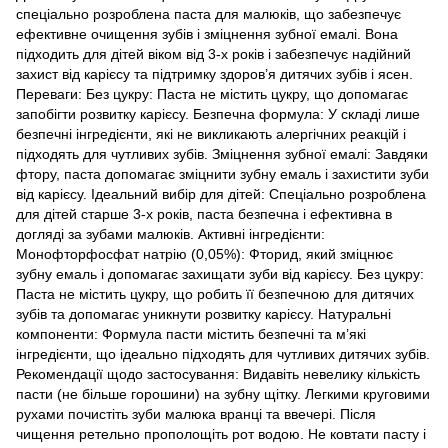
спеціально розроблена паста для малюків, що забезпечує
ефективне очищення зубів і зміцнення зубної емалі. Вона
підходить для дітей віком від 3-х років і забезпечує надійний
захист від карієсу та підтримку здоров’я дитячих зубів і ясен.
Переваги: Без цукру: Паста не містить цукру, що допомагає
запобігти розвитку карієсу. Безпечна формула: У складі лише
безпечні інгредієнти, які не викликають алергічних реакцій і
підходять для чутливих зубів. Зміцнення зубної емалі: Завдяки
фтору, паста допомагає зміцнити зубну емаль і захистити зуби
від карієсу. Ідеальний вибір для дітей: Спеціально розроблена
для дітей старше 3-х років, паста безпечна і ефективна в
догляді за зубами малюків. Активні інгредієнти:
Монофторфосфат натрію (0,05%): Фторид, який зміцнює
зубну емаль і допомагає захищати зуби від карієсу. Без цукру:
Паста не містить цукру, що робить її безпечною для дитячих
зубів та допомагає уникнути розвитку карієсу. Натуральні
компоненти: Формула пасти містить безпечні та м’які
інгредієнти, що ідеально підходять для чутливих дитячих зубів.
Рекомендації щодо застосування: Видавіть невелику кількість
пасти (не більше горошини) на зубну щітку. Легкими круговими
рухами почистіть зуби малюка вранці та ввечері. Після
чищення ретельно прополощіть рот водою. Не ковтати пасту і