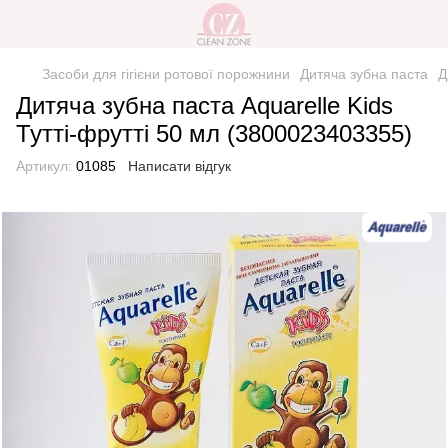
Засоби для гігієни ротової порожнини
Дитяча зубна паста
Д
Дитяча зубна паста Aquarelle Kids
Тутті-фрутті 50 мл (3800023403355)
Артикул:
01085
Написати відгук