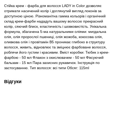
Стійка крем - фарба для волосся LADY in Color дозволяє
отримати насичений колір і доглянутий вигляд локонів за
доступною ціною. Різноманітна гамма кольорів і органічний
склад крем-фарби нададуть вашому волоссю прекрасний
колір, сяючий блиск, еластичність і шовковистість. Унікальна
формула, збагачена 5-ма натуральними оліями: мигдальна
олія, олія пророслої пшениці, олія жожоба, кокосова олія,
оливкова олія і провітамін B5 проникає глибоко в структуру
волосся, живить, відновлює та зміцнює фарбоване волосся,
роблячи його густим і красивим. Вміст коробки: Тюбик з крем-
фарбою - 50 мл Флакон з окислювачем - 50 мл Фіксуючий
бальзам - 15 мл Пара захисних рукавичок. Інструкція по
застосуванню. Тип волосся: всі типи Обсяг: 115ml
Відгуки