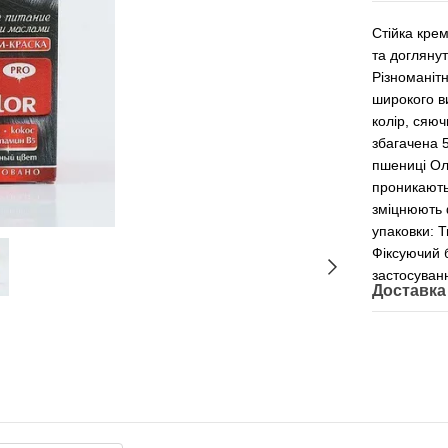
Стійка кре
та догляну
Різноманітн
широкого в
колір, сяюч
збагачена 
пшениці Ол
проникають
зміцнюють 
упаковки: 
Фіксуючий 
застосуван
Доставка