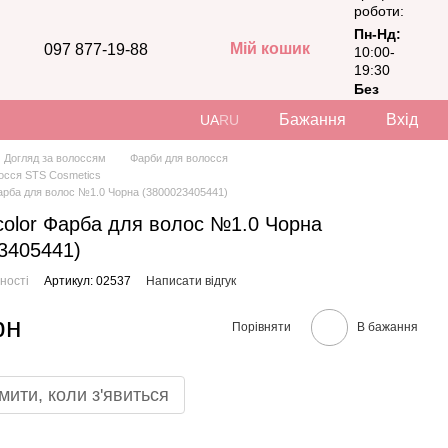
роботи:
Пн-Нд:
Мій кошик
097 877-19-88
10:00-
19:30
Без
вихідних
Бажання
Вхід
UA
RU
Догляд за волоссям
Фарби для волосся
осся STS Cosmetics
 Фарба для волос №1.0 Чорна (3800023405441)
 color Фарба для волос №1.0 Чорна
3405441)
ності
Артикул: 02537
Написати відгук
рн
Порівняти
В бажання
мити, коли з'явиться