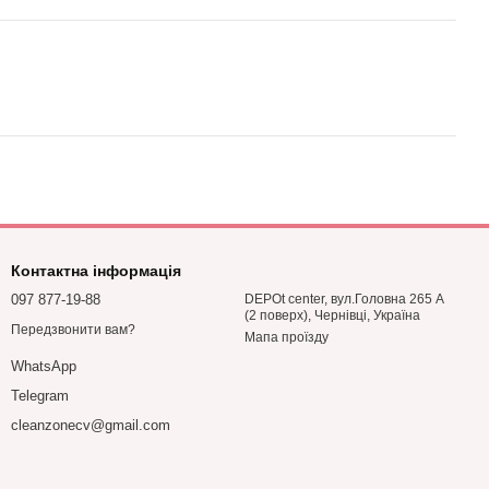
Контактна інформація
097 877-19-88
DEPOt center, вул.Головна 265 А
(2 поверх), Чернівці, Україна
Передзвонити вам?
Мапа проїзду
WhatsApp
Telegram
cleanzonecv@gmail.com