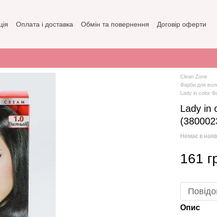
ція
Оплата і доставка
Обмін та повернення
Договір оферти
зин
Політика конфіденційності
Clean Zone
Фарби для вол
Lady in color
Lady in
(380002
Немає в наяв
161 г
Повідо
Опис