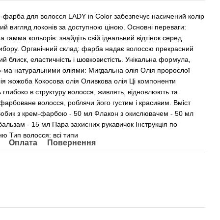
м-фарба для волосся LADY in Color забезпечує насичений колір
тий вигляд локонів за доступною ціною. Основні переваги:
а гамма кольорів: знайдіть свій ідеальний відтінок серед
ибору. Органічний склад: фарба надає волоссю прекрасний
ий блиск, еластичність і шовковистість. Унікальна формула,
5-ма натуральними оліями: Мигдальна олія Олія пророслої
ія жожоба Кокосова олія Оливкова олія Ці компоненти
 глибоко в структуру волосся, живлять, відновлюють та
фарбоване волосся, роблячи його густим і красивим. Вміст
Тюбик з крем-фарбою - 50 мл Флакон з окислювачем - 50 мл
бальзам - 15 мл Пара захисних рукавичок Інструкція по
ню Тип волосся: всі типи
Оплата
Повернення