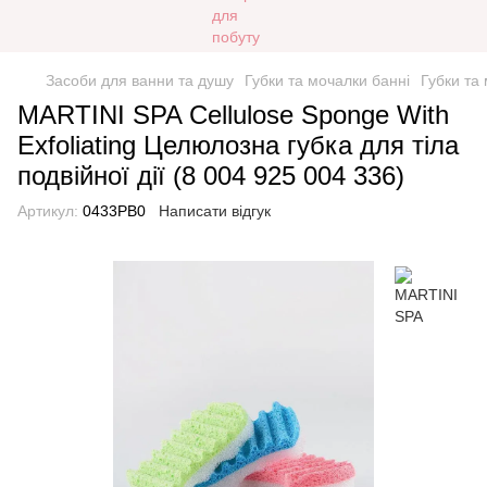
Засоби для ванни та душу
Губки та мочалки банні
Губки та
MARTINI SPA Cellulose Sponge With
Exfoliating Целюлозна губка для тіла
подвійної дії (8 004 925 004 336)
Артикул:
0433PB0
Написати відгук