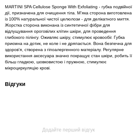
MARTINI SPA Cellulose Sponge With Exfoliating - губка подвійної
дії, призначена для очищення тіла. М'яка сторона виготовлена
із 100% натуральної чистої целюлози - для делікатного миття.
Жорстка сторона виконана із синтетичної фібри для
відлущування ороговілих клітин шкіри, для проведення
глибокого пілінгу. Оживляє шкіру, стимулює кровообіг. Губка
приємна на дотик, не коле і не дряпається. Вона безпечна для
здоров'я, створена з гіпоалергенного матеріалу. Регулярне
використання аксесуара значно покращує стан шкіри, робить її
більш гладкою, шовковистою і пружною, стимулює
мікроциркуляцію крові.
Відгуки
Додайте перший відгук