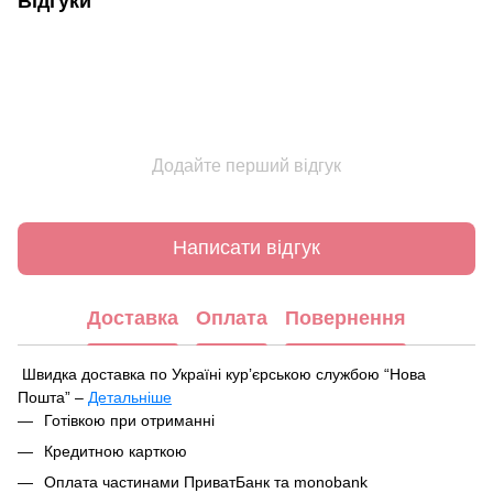
Відгуки
Додайте перший відгук
Написати відгук
Доставка
Оплата
Повернення
Швидка доставка по Україні курʼєрською службою “Нова
Пошта” –
Детальніше
Під час оформлення замовлення ви можете вибрати зручний
Готівкою при отриманні
спосіб отримання посилки:
Кредитною карткою
У найближчому відділенні чи поштоматі Нової Пошти
Оплата частинами ПриватБанк та monobank