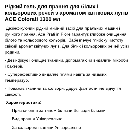
Рідкий гель для прання для білих і
кольорових речей з ароматом квіткових лугів
ACE Colorati 1300 мл
Дезінфікуючий рідкий мийний засіб для пральних машин і
ручного прання. Ace Prati in Fiore гарантує глибоке очищення
білого та кольорового кольорів. Забезпечує глибоку чистоту і
свіжий аромат квітучих лугів. Для білих і кольорових речей усієї
родини.
- Дезінфікує і очищає тканини, допомагаючи видалити мікроби
і бактерії.
- Суперефективно видаляє плями навіть за низьких
температур.
- Поважає тканини та кольори, дарує фантастичне відчуття
свіжості.
Характеристики:
Призначення за типом білизни Всі види білизни
Вид прання Універсальне
За кольором тканини Універсальне