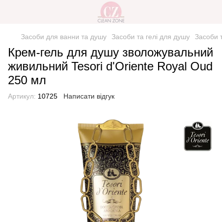
Засоби для ванни та душу
Засоби та гелі для душу
Засоби т
Крем-гель для душу зволожувальний
живильний Tesori d'Oriente Royal Oud
250 мл
Артикул:
10725
Написати відгук