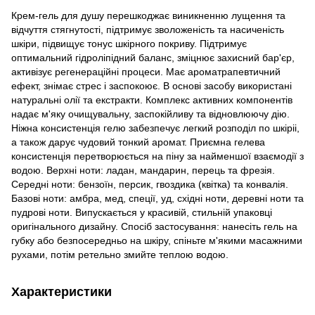
Крем-гель для душу перешкоджає виникненню лущення та
відчуття стягнутості, підтримує зволоженість та насиченість
шкіри, підвищує тонус шкірного покриву. Підтримує
оптимальний гідроліпідний баланс, зміцнює захисний бар'єр,
активізує регенераційні процеси. Має ароматрапевтичний
ефект, знімає стрес і заспокоює. В основі засобу використані
натуральні олії та екстракти. Комплекс активних компонентів
надає м'яку очищувальну, заспокійливу та відновлюючу дію.
Ніжна консистенція гелю забезпечує легкий розподіл по шкіріі,
а також дарує чудовий тонкий аромат. Приємна гелева
консистенція перетворюється на піну за найменшої взаємодії з
водою. Верхні ноти: ладан, мандарин, перець та фрезія.
Середні ноти: бензоїн, персик, гвоздика (квітка) та конвалія.
Базові ноти: амбра, мед, спеції, уд, східні ноти, деревні ноти та
пудрові ноти. Випускається у красивій, стильній упаковці
оригінального дизайну. Спосіб застосування: нанесіть гель на
губку або безпосередньо на шкіру, спіньте м'якими масажними
рухами, потім ретельно змийте теплою водою.
Характеристики