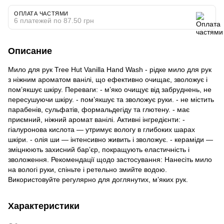
ОПЛАТА ЧАСТЯМИ
6 платежей по 87.50 грн
Описание
Мило для рук Tree Hut Vanilla Hand Wash - рідке мило для рук
з ніжним ароматом ванілі, що ефективно очищає, зволожує і
пом’якшує шкіру. Переваги: - м’яко очищує від забруднень, не
пересушуючи шкіру. - пом’якшує та зволожує руки. - не містить
парабенів, сульфатів, формальдегіду та глютену. - має
приємний, ніжний аромат ванілі. Активні інгредієнти: -
гіалуронова кислота — утримує вологу в глибоких шарах
шкіри. - олія ши — інтенсивно живить і зволожує. - кераміди —
зміцнюють захисний бар’єр, покращують еластичність і
зволоження. Рекомендації щодо застосування: Нанесіть мило
на вологі руки, спіньте і ретельно змийте водою.
Використовуйте регулярно для доглянутих, м’яких рук.
Характеристики