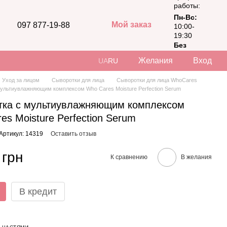
работы:
Пн-Вс:
Мой заказ
097 877-19-88
10:00-
19:30
Без
выходных
Желания
Вход
UA
RU
Уход за лицом
Сыворотки для лица
Сыворотки для лица WhoCares
ультиувлажняющим комплексом Who Cares Moisture Perfection Serum
тка с мультиувлажняющим комплексом
es Moisture Perfection Serum
Артикул: 14319
Оставить отзыв
 грн
К сравнению
В желания
В кредит