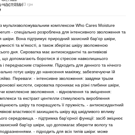
 ЧАСТЯМИ
ежей по 224.83 грн
е
із мультизволожувальним комплексом Who Cares Moisture
 Serum - спеціально розроблена для інтенсивного зволоження та
я шкіри. Вона підтримує природний захисний бар'єр шкіри,
ужності та м'якості, а також зберігає шкіру зволоженою
ього дня. Сироватка має антиоксидантні та антивікові
і, що допомагають боротися зі стресом навколишнього
 і передчасним старінням. Підходить для денного та нічного
еально готує шкіру до нанесення макіяжу, забезпечуючи їй
 сяйво. Переваги: - інтенсивне зволоження: завдяки трьом
ронової кислоти, сироватка проникає на різні глибини шкіри,
чи комплексне зволоження. - відновлення та зміцнення:
омплекси та екстракт центелли стимулюють вироблення
міцнюють шкіру та покращують її пружність. - антиоксидантний
ивікові властивості захищають шкіру від шкідливого впливу
ого середовища. - підтримка бар'єрної функції: засіб зміцнює
захисний бар'єр шкіри, що допомагає зберегти вологу та
подразненнями. - підходить для всіх типів шкіри: може