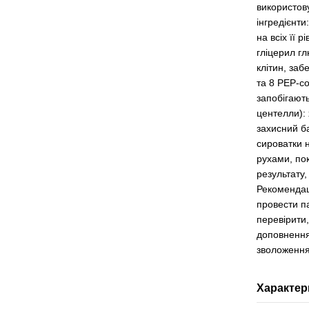
використову
інгредієнти
на всіх її 
гліцерил гл
клітин, за
та 8 PEP-co
запобігают
центелли):
захисний ба
сироватки 
рухами, по
результату
Рекомендац
провести па
перевірити,
доповнення
зволоження
Характер