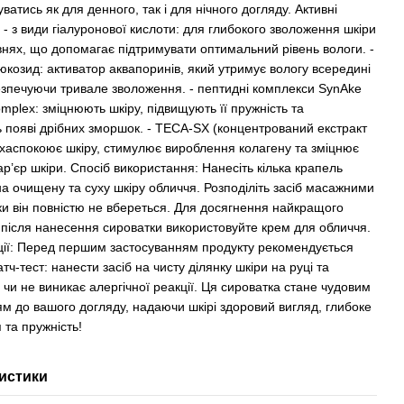
ватись як для денного, так і для нічного догляду. Активні
: - з види гіалуронової кислоти: для глибокого зволоження шкіри
рівнях, що допомагає підтримувати оптимальний рівень вологи. -
юкозид: активатор аквапоринів, який утримує вологу всередині
безпечуючи тривале зволоження. - пептидні комплекси SynAke
mplex: зміцнюють шкіру, підвищують її пружність та
ь появі дрібних зморшок. - TECA-SX (концентрований екстракт
 хаспокоює шкіру, стимулює вироблення колагену та зміцнює
р’єр шкіри. Спосіб використання: Нанесіть кілька крапель
на очищену та суху шкіру обличчя. Розподіліть засіб масажними
ки він повністю не вбереться. Для досягнення найкращого
, після нанесення сироватки використовуйте крем для обличчя.
ії: Перед першим застосуванням продукту рекомендується
тч-тест: нанести засіб на чисту ділянку шкіри на руці та
 чи не виникає алергічної реакції. Ця сироватка стане чудовим
м до вашого догляду, надаючи шкірі здоровий вигляд, глибоке
 та пружність!
истики