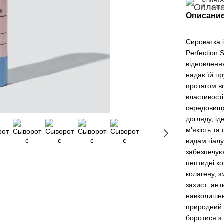
ОПЛАТА
6 плат
Описани
Сироватка 
Perfection
відновленн
надає їй пр
протягом вс
властивост
середовища
догляду, ід
м'якість та
видам гіалу
забезпечую
пептидні к
колагену, з
захист: ант
навколишнь
природний 
боротися з 