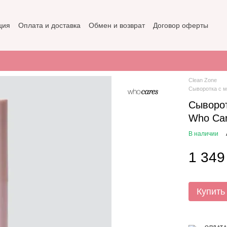
ция
Оплата и доставка
Обмен и возврат
Договор оферты
не
Политика конфиденциальности
Clean Zone
Сыворотка с м
Сыворо
Who Car
В наличии
1 349
Купить