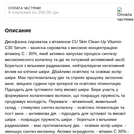
ОПЛАТА ЧАСТЯМИ
6 платежей по 294.00 грн
Описание
Двохфазна сироватка з вітаміном CU Skin Clean-Up Vitamin
C30 Serum - захисна сироватка з високою концентрацією
вітаміну С - 30%, який активно запускає процеси синтезу
високоякісного колагену та діє як потужний антивіковий засіб.
Бореться з вільними радикалами, нейтралізуючи негативний
вплив на клітини шкіри. Дбайливо освітлює та освіжає колір
шкіри. Має протизапальну дію та сприяє кращому загоєнню
акне, зміцнює судини при куперозі та освітлює пігментацію.
Підходить для чутливого типу вікової шкіри. Бере участь у
формуванні колагенових волокон, що покращує пружність та
продовжує молодість. Переваги: - вітамінний, живильний
склад. - стимулює синтез колагену. - освітлює пігментацію та
пост акне. - антивікова дія. - підходить для чутливої та вікової
шкіри. - покращує пружність шкіри. - бореться з вільними
радикалами. - має протизапальну дію. - освіжає колір шкіри. -
зменшує синтез меланіну. Активні інгредієнти: - вітамін С 30% -