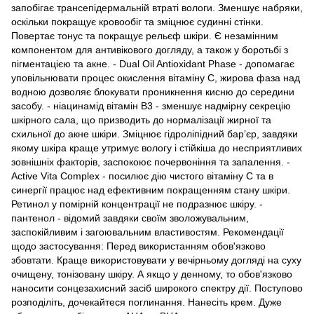
запобігає трансепідермальній втраті вологи. Зменшує набряки,
оскільки покращує кровообіг та зміцнює судинні стінки.
Повертає тонус та покращує рельєф шкіри. Є незамінним
компонентом для антивікового догляду, а також у боротьбі з
пігментацією та акне. - Dual Oil Antioxidant Phase - допомагає
уповільнювати процес окислення вітаміну С, жирова фаза над
водною дозволяє блокувати проникнення кисню до середини
засобу. - ніацинамід вітамін В3 - зменшує надмірну секрецію
шкірного сала, що призводить до нормалізації жирної та
схильної до акне шкіри. Зміцнює гідроліпідний бар’єр, завдяки
якому шкіра краще утримує вологу і стійкіша до несприятливих
зовнішніх факторів, заспокоює почервоніння та запалення. -
Active Vita Complex - посилює дію чистого вітаміну С та в
синергії працює над ефективним покращенням стану шкіри.
Ретинол у помірній концентрації не подразнює шкіру. -
пантенол - відомий завдяки своїм зволожувальним,
заспокійливим і загоювальним властивостям. Рекомендації
щодо застосування: Перед використанням обов'язково
збовтати. Краще використовувати у вечірньому догляді на суху
очищену, тонізовану шкіру. А якщо у денному, то обов'язково
наносити сонцезахисний засіб широкого спектру дії. Поступово
розподіліть, дочекайтеся поглинання. Нанесіть крем. Дуже