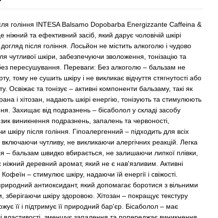
сля гоління INTESA Balsamo Dopobarba Energizzante Caffeina &
е ніжний та ефективний засіб, який дарує чоловічій шкірі
догляд після гоління. Лосьйон не містить алкоголю і чудово
ля чутливої шкіри, забезпечуючи зволоження, тонізацію та
без пересушування. Переваги: Без алкоголю – бальзам не
рту, тому не сушить шкіру і не викликає відчуття стягнутості або
. Освіжає та тонізує – активні компоненти бальзаму, такі як
рана і хітозан, надають шкірі енергію, тонізують та стимулюють
ння. Захищає від подразнень – бісаболол у складі засобу
зик виникнення подразнень, запалень та червоності,
 шкіру після гоління. Гіпоалергенний – підходить для всіх
, включаючи чутливу, не викликаючи алергічних реакцій. Легка
ія – бальзам швидко вбирається, не залишаючи липкої плівки,
 ніжний деревний аромат, який не є нав'язливим. Активні
: Кофеїн – стимулює шкіру, надаючи їй енергії і свіжості.
природний антиоксидант, який допомагає боротися з вільними
, зберігаючи шкіру здоровою. Хітозан – покращує текстуру
ожує її і підтримує її природний бар'єр. Бісаболол – має
ві властивості, зменшує запалення та попереджає виникнення