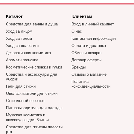
Каталог
Клиентам
Средства для ванны и душа
Вход в личный кабинет
Уход за лицом
О нас
Уход за телом
Контактная информация
Уход за волосами
Оплата и доставка
Декоративная косметика
Обмен и возврат
Ароматы женские
Договор оферты
Косметические спонжи и губки
Бренды
Средства и аксессуары для
Отзывы о магазине
уборки
Политика
Гели для стирки
конфиденциальности
Ополаскиватели для стирки
Стиральный порошок
Пятновыводитель для одежды
Мужская косметика и
аксессуары для бритья
Средства для гигиены полости
рта