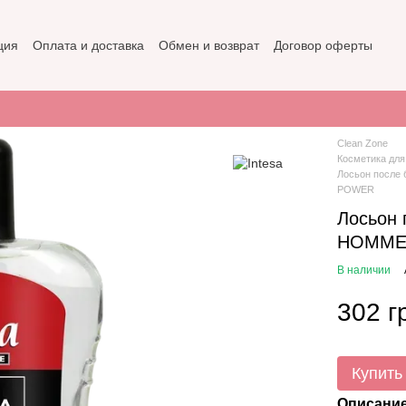
ция
Оплата и доставка
Обмен и возврат
Договор оферты
не
Политика конфиденциальности
Clean Zone
Косметика для
Лосьон после
POWER
Лосьон 
HOMME
В наличии
302 г
Купить
Описани