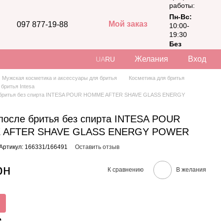
работы:
Пн-Вс:
Мой заказ
097 877-19-88
10:00-
19:30
Без
выходных
Желания
Вход
UA
RU
Мужская косметика и аксессуары для бритья
Косметика для бритья
 бритья Intesa
 бритья без спирта INTESA POUR HOMME AFTER SHAVE GLASS ENERGY
после бритья без спирта INTESA POUR
 AFTER SHAVE GLASS ENERGY POWER
Артикул: 166331/166491
Оставить отзыв
рн
К сравнению
В желания
е