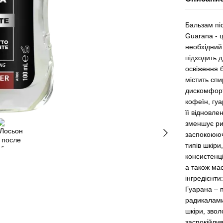
Бальзам пі
Guarana - ц
необхідний 
підходить д
освіження 
містить спи
дискомфорту
кофеїн, гуа
її відновле
зменшує ри
заспокоюючи
типів шкіри
консистенц
а також має
інгредієнти
Гуарана – 
радикалами
шкіри, звол
заспокійли