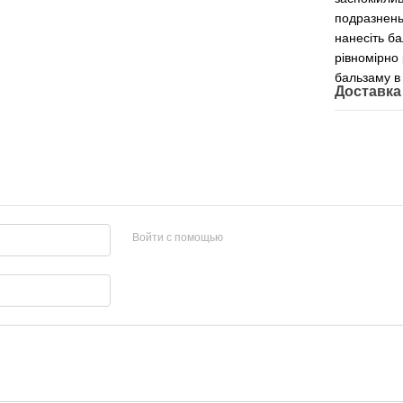
подразнень
нанесіть б
рівномірно
бальзаму в 
Доставка
Войти с помощью