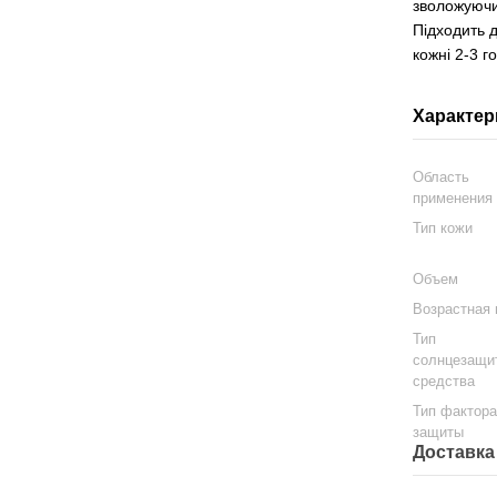
зволожуючи
Підходить 
кожні 2-3 г
Характер
Область
применения
Тип кожи
Объем
Возрастная 
Тип
солнцезащи
средства
Тип фактор
защиты
Доставка