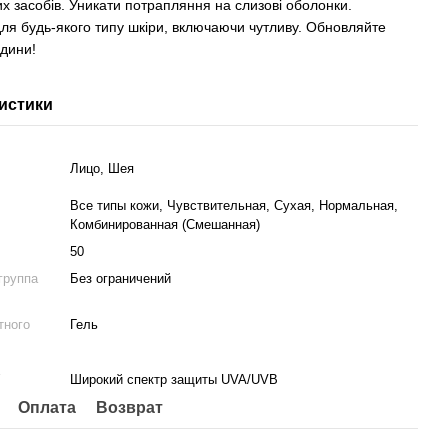
х засобів. Уникати потрапляння на слизові оболонки.
для будь-якого типу шкіри, включаючи чутливу. Обновляйте
одини!
истики
Лицо, Шея
Все типы кожи, Чувствительная, Сухая, Нормальная,
Комбинированная (Смешанная)
50
группа
Без ограничений
тного
Гель
а
Широкий спектр защиты UVA/UVB
Оплата
Возврат