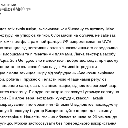
 ЧАСТЯМИ
ежей по 189.00 грн
е
 для всіх типів шкіри, включаючи комбіновану та чутливу. Має
кстуру, не утворює липкої, білої маски на обличчі, не забиває
ки хімічним фільтрам нейтралізує УФ-випромінювання UVA/
но захищає від негативних впливів навколишнього середовища
 зі зморшками та пігментними плямами. Легка текстура засобу
Aqua Sun Gel ідеально наноситься, добре зволожує, при цьому
пори та не залишає білих слідів. Активні інгредієнти:
дна смола захищає шкіру від забруднень -Аденозин вирівнює
ри, робить її пружною і еластичною -Ніацинамід регулює
 шкірного сала, освітлює пігментацію, відновлює роговий шар,
нтез колагену -Гіалуронат натрію зволожує і утримує вологу на
іри -Сік алое вера, екстракти кукурудзи, квасолі і акації
оздратування і почервоніння -Вітамін U відновлює пошкоджену
ащує її текстуру і тургор Використовуйте щодня для захисту
отостаріння. Нанесіть гель на обличчя та шию за 20 хвилин до
вулицю. Можна застосовувати без попереднього використання