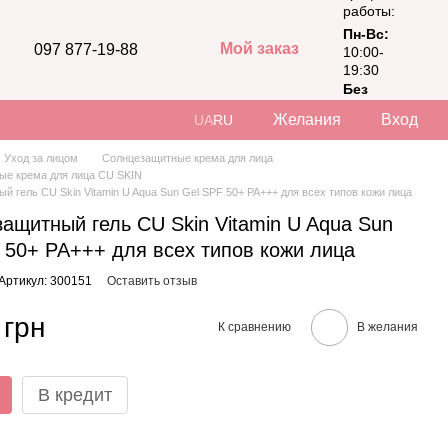
работы:
Пн-Вс:
Мой заказ
097 877-19-88
10:00-
19:30
Без
выходных
Желания
Вход
UA
RU
Уход за лицом
Солнцезащитные крема для лица
ые крема для лица CU SKIN
й гель CU Skin Vitamin U Aqua Sun Gel SPF 50+ PA+++ для всех типов кожи лица
ащитный гель CU Skin Vitamin U Aqua Sun
 50+ PA+++ для всех типов кожи лица
Артикул: 300151
Оставить отзыв
 грн
К сравнению
В желания
В кредит