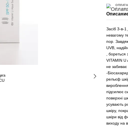
ОПЛАТА
6 плат
Описани
Засіб 3-в-1
невагому те
пор. Завдя
UVB, надій
, бореться
VITAMIN U 
не забиває 
-Біосахари
рельєф шкі
вироблення
підсилює си
поверхні шк
усувають р
шкіру, покр
шкіри від ф
виходу на 