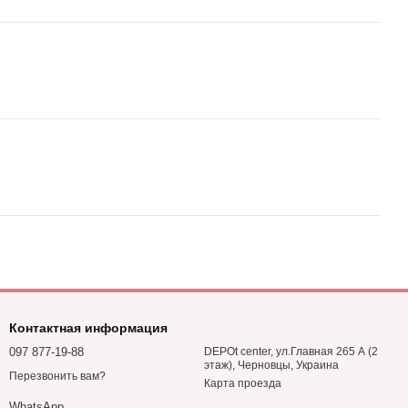
Контактная информация
097 877-19-88
DEPOt center, ул.Главная 265 А (2
этаж), Черновцы, Украина
Перезвонить вам?
Карта проезда
WhatsApp