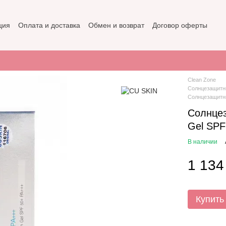
ция
Оплата и доставка
Обмен и возврат
Договор оферты
не
Политика конфиденциальности
Clean Zone
Солнцезащитн
Солнцезащитны
Солнцез
Gel SPF
В наличии
1 134
Купить