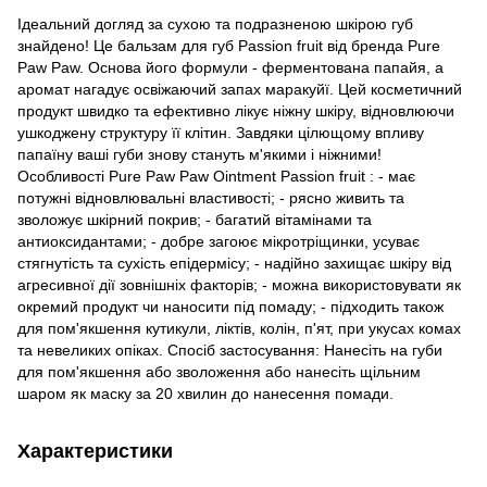
Ідеальний догляд за сухою та подразненою шкірою губ
знайдено! Це бальзам для губ Passion fruit від бренда Pure
Paw Paw. Основа його формули - ферментована папайя, а
аромат нагадує освіжаючий запах маракуйї. Цей косметичний
продукт швидко та ефективно лікує ніжну шкіру, відновлюючи
ушкоджену структуру її клітин. Завдяки цілющому впливу
папаїну ваші губи знову стануть м'якими і ніжними!
Особливості Pure Paw Paw Ointment Passion fruit : - має
потужні відновлювальні властивості; - рясно живить та
зволожує шкірний покрив; - багатий вітамінами та
антиоксидантами; - добре загоює мікротріщинки, усуває
стягнутість та сухість епідермісу; - надійно захищає шкіру від
агресивної дії зовнішніх факторів; - можна використовувати як
окремий продукт чи наносити під помаду; - підходить також
для пом'якшення кутикули, ліктів, колін, п'ят, при укусах комах
та невеликих опіках. Спосіб застосування: Нанесіть на губи
для пом'якшення або зволоження або нанесіть щільним
шаром як маску за 20 хвилин до нанесення помади.
Характеристики