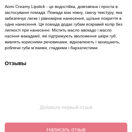
Aomi Creamy Lipstick - це водостійка, довговічна і проста в
застосуванні помада. Помада має ніжну, таючу текстуру, яка
забезпечує легке і рівномірне нанесення, щільне покриття в
одне нанесення. Ця помада додає губам яскравий колір без
липкості при нанесенні. Містить масло авокадо і масло
насіння макадамії, які підтримують зволоження шкіри губ,
живлять корисними речовинами, відновлюють і захищають,
роблячи губи м'якими, гладкими і бархатистими.
Отзывы
Добавьте первый отзыв
Написать отзыв