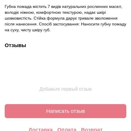
Губна помада містить 7 видів натуральних рослинних масел,
володіє ніжною, комфортною текстурою, надає шкірі
шовковистість. Стійка формула дарує тривале зволоження
після нанесення. Спосіб застосування: Наносити губну помаду
на суху, чисту шкіру губ.
Отзывы
Добавьте первый отзыв
Написать отзыв
Доставка
Оплата
Возврат