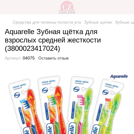
Средства для гигиены полости рта
Зубные щетки
Зубные щ
Aquarelle Зубная щётка для
взрослых средней жесткости
(3800023417024)
Артикул:
04075
Оставить отзыв