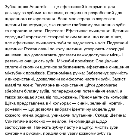
Зубна щітка Aquarelle — це ефективний інструмент для
догляду за зубами та яснами, спеціально розроблений для
щоденного використання. Вона має середню жорсткість
щетини і конструкцію, яка сприяє глибокому очищенню зубів
та порожнини рота. Переваги: Ефективне очищення: Щетинки
середньої жорсткості створені таким чином, що вони м'яко,
але ефективно очищають зуби та видаляють наліт. Подовжені
щетинки: Розташовані по колу щетинки утворюють своєрідні
чашечки, що допомагають досягати важкодоступних місць і
ретельно очищають зуби. Міжзубні проміжки: Спеціально
сплетені снопики щетинок забезпечують ефективне очищення
міжзубних проміжків. Ергономічна ручка: Забезпечує зручність
у використанні, дозволяючи комфортно чистити зуби. Захист
емалі та ясен: Регулярне використання щітки допомагає
зберігати білизну зубів, попереджаючи потемніння емалі, а
також захищає ясна від пошкоджень. Різноманітність кольорів:
Щітка представлена в 4 кольорах — синій, зелений, жовтий,
рожевий — що дозволяє вибрати ідентичну модель для
кожного члена родини, уникаючи плутанини. Склад: Щетина:
Синтетичне волокно — нейлон. Рекомендації щодо
застосування: Нанесіть зубну пасту на щітку. Чистіть зуби
круговими рухами, приділяючи увагу кожному зубу та