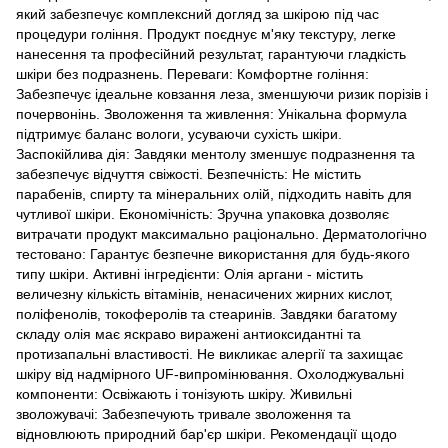
який забезпечує комплексний догляд за шкірою під час
процедури гоління. Продукт поєднує м'яку текстуру, легке
нанесення та професійний результат, гарантуючи гладкість
шкіри без подразнень. Переваги: Комфортне гоління:
Забезпечує ідеальне ковзання леза, зменшуючи ризик порізів і
почервонінь. Зволоження та живлення: Унікальна формула
підтримує баланс вологи, усуваючи сухість шкіри.
Заспокійлива дія: Завдяки ментолу зменшує подразнення та
забезпечує відчуття свіжості. Безпечність: Не містить
парабенів, спирту та мінеральних олій, підходить навіть для
чутливої шкіри. Економічність: Зручна упаковка дозволяє
витрачати продукт максимально раціонально. Дерматологічно
тестовано: Гарантує безпечне використання для будь-якого
типу шкіри. Активні інгредієнти: Олія аргани - містить
величезну кількість вітамінів, ненасичених жирних кислот,
поліфенолів, токоферолів та стеаринів. Завдяки багатому
складу олія має яскраво виражені антиоксидантні та
протизапальні властивості. Не викликає алергії та захищає
шкіру від надмірного UF-випромінювання. Охолоджувальні
компоненти: Освіжають і тонізують шкіру. Живильні
зволожувачі: Забезпечують тривале зволоження та
відновлюють природний бар'єр шкіри. Рекомендації щодо