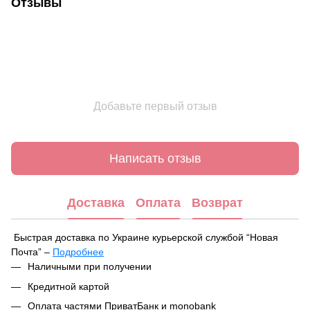
Отзывы
Добавьте первый отзыв
Написать отзыв
Доставка
Оплата
Возврат
Быстрая доставка по Украине курьерской службой “Новая
Почта” –
Подробнее
При оформлении заказа вы можете выбрать удобный способ
Наличными при получении
получения посылки:
Кредитной картой
В ближайшем отделении или почтомате Новой Почты
Оплата частями ПриватБанк и monobank