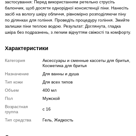
застосування: Перед використанням ретельно струсіть
балончик, щоб досягти однорідної консистенції піни. Нанесіть
засіб на вологу шкіру обличчя, рівномірно розподіляючи піну
по ділянках для гоління. Проведіть процедуру гоління. Змийте
залишки піни теплою водою. Результат: Доглянута, гладка
шкіра без подразнень, з легким відчуттям свіжості та комфорту.
Характеристики
Категория
Аксессуары и сменные кассеты для бритья,
Косметика для бритья
Назначение
Для ванны и душа
Тип кожи
Для всех типов
Объем
400 мл
Пол
Мужской
Возрастная
с 16
группа
Тип средства
Гель, Жидкость